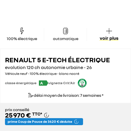
voir plus
100% électrique
automatique
RENAULT 5 E-TECH ÉLECTRIQUE
evolution 120 ch autonomie urbaine - 26
Véhicule neuf - 100% électrique - blanc nacré
A
classe énergétique
vignette Crit'Air
délai moyen de livraison: 7 semaines *
prix conseillé
25 970 €
TTC
*
prime Coup de Pouce de 3 620 € déduite