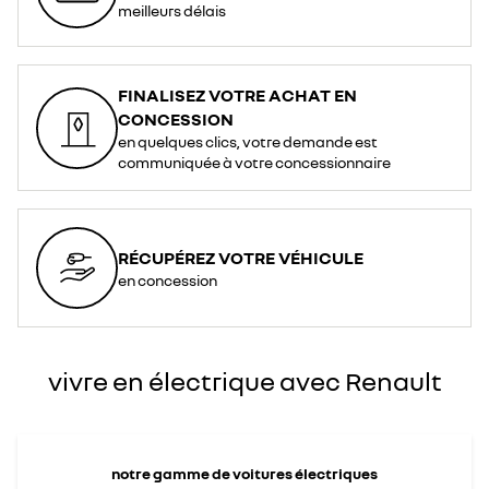
<div>
meilleurs délais
<br>
</div>
<div>*
<span
style="font-
style:
italic;">La
FINALISEZ VOTRE ACHAT EN
prise
de
CONCESSION
Type
2
en quelques clics, votre demande est
est
le
communiquée à votre concessionnaire
standard
adopté
pour
la
recharge
en
courant
RÉCUPÉREZ VOTRE VÉHICULE
alternatif
dans
en concession
l’Union
Européenne</span>
</div>
vivre en électrique avec Renault
notre gamme de voitures électriques