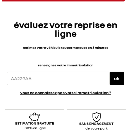
jusqu’à
100
km
d’autonomie
WLTP
en
évaluez votre reprise en
3
h
30
ligne
environ
sur
prise
renforcée</span>
</div>
<div>
estimez votre véhicule toutes marques en 3 minutes
<br>
</div>
<div>Caractéristiques
techniques
:
renseignez votre immatriculation
</div>
<ul>
<li>Puissance
/
ok
courant
max
prise
standard
vous ne connaissez pas votre immatriculation ?
:
2,3
kW&nbsp;
/
10
A
(AC
–
monophasé)
</li>
ESTIMATION GRATUITE
SANS ENGAGEMENT
<li>Puissance
/
100% en ligne
de votre part
courant