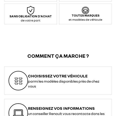
max
prise
renforcée
:
3,7
TOUTES MARQUES
SANS OBLIGATION D'ACHAT
kW
et modèles de véhicule
/
de votre part
16
A
(AC
–
monophasé)
</li>
<li>Contrôle
et
communication
:
Mode
2</li>
COMMENT ÇA MARCHE ?
<li>Type
de
connexion
(voiture
/
prise)
:
CHOISISSEZ VOTRE VÉHICULE
T2*
/
parmi les modèles disponibles près de chez
prise
domestique</li>
vous
<li>Longueur
:
6,5
m</li>
<li>Indice
de
protection
RENSEIGNEZ VOS INFORMATIONS
:
IP44</li>
un conseiller Renault vous recontacte dans les
</ul>