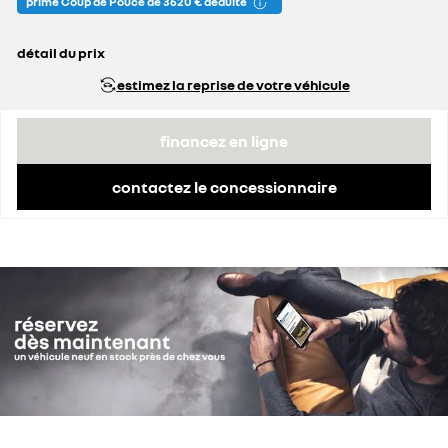
prime Coup de Pouce de 3 620 € déduite
détail du prix
prix conseillé
35 490 €
estimez la reprise de votre véhicule
prime Coup de Pouce déduite
3 620 €
financez en ligne
contactez le concessionnaire