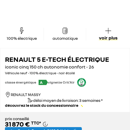
voir plus
100% électrique
automatique
RENAULT 5 E-TECH ÉLECTRIQUE
iconic cinq 150 ch autonomie confort - 26
Véhicule neuf - 100% électrique - noir étoilé
A
classe énergétique
vignette Crit'Air
RENAULT MASSY
délai moyen de livraison: 3 semaines *
découvrez le stock du concessionnaire
prix conseillé
31 870 €
TTC
*