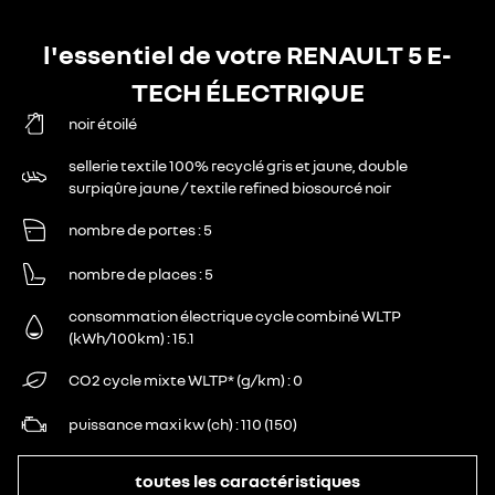
l'essentiel de votre RENAULT 5 E-
TECH ÉLECTRIQUE
noir étoilé
sellerie textile 100% recyclé gris et jaune, double
surpiqûre jaune / textile refined biosourcé noir
nombre de portes
5
nombre de places
5
consommation électrique cycle combiné WLTP
(kWh/100km)
15.1
CO2 cycle mixte WLTP* (g/km)
0
puissance maxi kw (ch)
110 (150)
toutes les caractéristiques