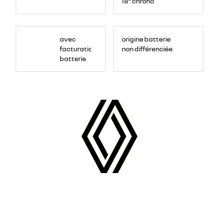
18'' chrono
avec
origine batterie
facturation
non différenciée
batterie