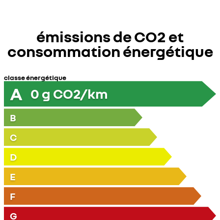
émissions de CO2 et
consommation énergétique
classe énergétique
A
0
g CO2/km
B
C
D
E
F
G