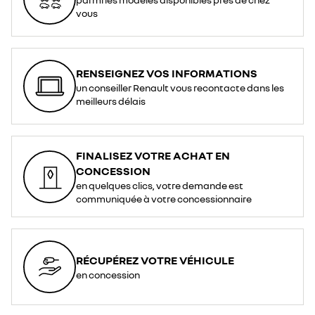
prise
domestique</li>
vous
<li>Longueur
:
6,5
m</li>
<li>Indice
de
protection
RENSEIGNEZ VOS INFORMATIONS
:
IP44</li>
un conseiller Renault vous recontacte dans les
</ul>
<div>
meilleurs délais
<br>
</div>
<div>*
<span
style="font-
style:
italic;">La
FINALISEZ VOTRE ACHAT EN
prise
de
CONCESSION
Type
2
en quelques clics, votre demande est
est
le
communiquée à votre concessionnaire
standard
adopté
pour
la
recharge
en
courant
alternatif
RÉCUPÉREZ VOTRE VÉHICULE
dans
l’Union
en concession
Européenne</span>
</div>