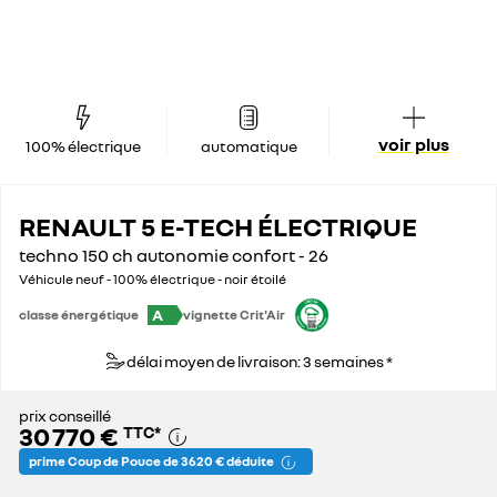
voir plus
100% électrique
automatique
RENAULT 5 E-TECH ÉLECTRIQUE
techno 150 ch autonomie confort - 26
Véhicule neuf - 100% électrique - noir étoilé
A
classe énergétique
vignette Crit'Air
délai moyen de livraison: 3 semaines *
prix conseillé
30 770 €
TTC
*
prime Coup de Pouce de 3 620 € déduite