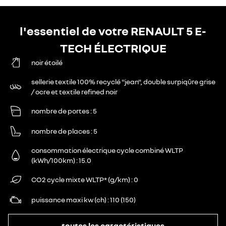
l'essentiel de votre RENAULT 5 E-
TECH ÉLECTRIQUE
noir étoilé
sellerie textile 100% recyclé "jean", double surpiqûre grise
/ ocre et textile refined noir
nombre de portes
5
nombre de places
5
consommation électrique cycle combiné WLTP
(kWh/100km)
15.0
CO2 cycle mixte WLTP* (g/km)
0
puissance maxi kw (ch)
110 (150)
toutes les caractéristiques