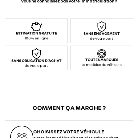
:
vous ne connaissez pas votre immatriculation ?
2,3
kW&nbsp;
/
10
A
(AC
–
monophasé)
</li>
ESTIMATION GRATUITE
SANS ENGAGEMENT
<li>Puissance
/
100% en ligne
de votre part
courant
max
prise
renforcée
:
3,7
TOUTES MARQUES
SANS OBLIGATION D'ACHAT
kW
et modèles de véhicule
/
de votre part
16
A
(AC
–
monophasé)
</li>
<li>Contrôle
et
communication
:
Mode
2</li>
COMMENT ÇA MARCHE ?
<li>Type
de
connexion
(voiture
/
prise)
:
CHOISISSEZ VOTRE VÉHICULE
T2*
/
parmi les modèles disponibles près de chez