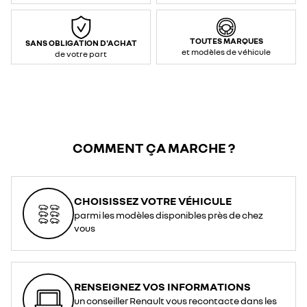
max
prise
renforcée
:
3,7
TOUTES MARQUES
SANS OBLIGATION D'ACHAT
kW
et modèles de véhicule
/
de votre part
16
A
(AC
–
monophasé)
</li>
<li>Contrôle
et
communication
:
Mode
2</li>
COMMENT ÇA MARCHE ?
<li>Type
de
connexion
(voiture
/
prise)
:
CHOISISSEZ VOTRE VÉHICULE
T2*
/
parmi les modèles disponibles près de chez
prise
domestique</li>
vous
<li>Longueur
:
6,5
m</li>
<li>Indice
de
protection
RENSEIGNEZ VOS INFORMATIONS
:
IP44</li>
un conseiller Renault vous recontacte dans les
</ul>