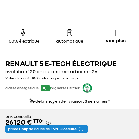
voir plus
100% électrique
automatique
RENAULT 5 E-TECH ÉLECTRIQUE
evolution 120 ch autonomie urbaine - 26
Véhicule neuf - 100% électrique - vert pop !
A
classe énergétique
vignette Crit'Air
délai moyen de livraison: 3 semaines *
prix conseillé
26 120 €
TTC
*
prime Coup de Pouce de 3 620 € déduite