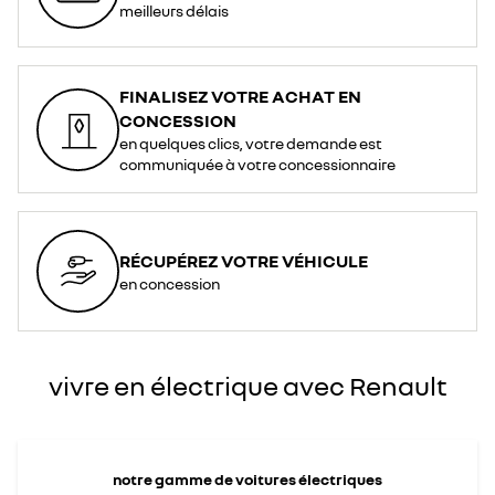
<div>
meilleurs délais
<br>
</div>
<div>*
<span
style="font-
style:
italic;">La
FINALISEZ VOTRE ACHAT EN
prise
de
CONCESSION
Type
2
en quelques clics, votre demande est
est
le
communiquée à votre concessionnaire
standard
adopté
pour
la
recharge
en
courant
RÉCUPÉREZ VOTRE VÉHICULE
alternatif
dans
en concession
l’Union
Européenne</span>
</div>
vivre en électrique avec Renault
notre gamme de voitures électriques