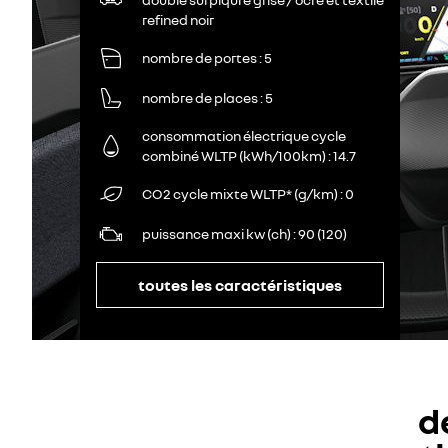
refined noir
nombre de portes
5
nombre de places
5
consommation électrique cycle
combiné WLTP (kWh/100km)
14.7
CO2 cycle mixte WLTP* (g/km)
0
puissance maxi kw (ch)
90 (120)
toutes les caractéristiques
d