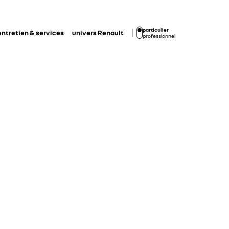
particulier
entretien & services
univers Renault
professionnel