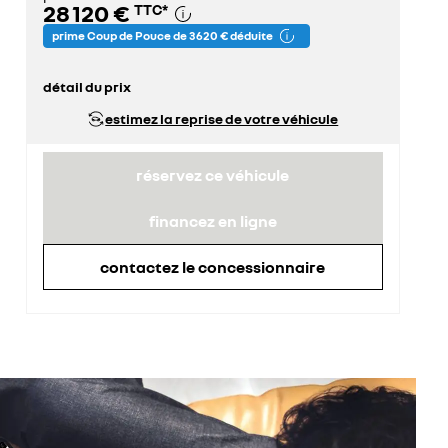
28 120 €
TTC
*
prime Coup de Pouce de 3 620 € déduite
détail du prix
prix conseillé
31 740 €
estimez la reprise de votre véhicule
prime Coup de Pouce déduite
3 620 €
réservez ce véhicule
financez en ligne
contactez le concessionnaire