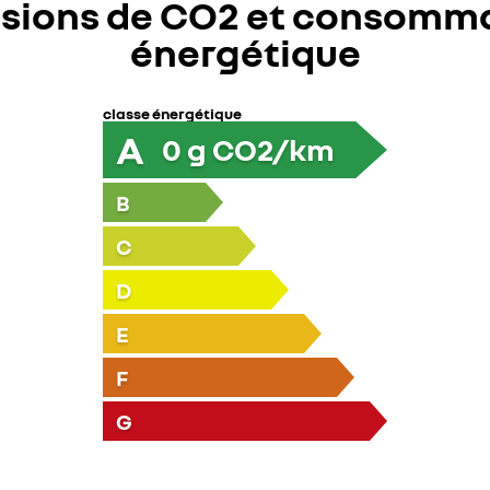
sions de CO2 et consomm
énergétique
classe énergétique
A
0
g CO2/km
B
C
D
E
F
G