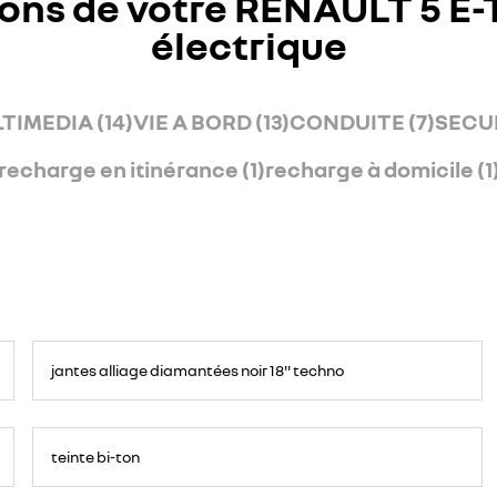
ons de votre RENAULT 5 E
électrique
TIMEDIA (14)
VIE A BORD (13)
CONDUITE (7)
SECUR
recharge en itinérance (1)
recharge à domicile (1
jantes alliage diamantées noir 18'' techno
teinte bi-ton