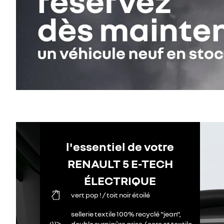
l'essentiel de votre
RENAULT 5 E-TECH
ÉLECTRIQUE
vert pop ! / toit noir étoilé
sellerie textile 100% recyclé "jean",
double surpiqûre grise / ocre et textile