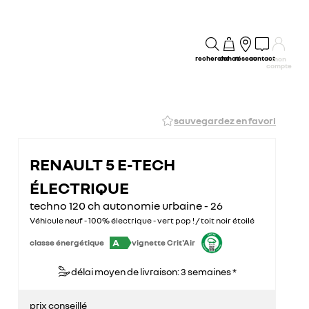
recherche
achat
réseau
contact
mon
compte
sauvegardez en favori
RENAULT 5 E-TECH
ÉLECTRIQUE
techno 120 ch autonomie urbaine - 26
Véhicule neuf - 100% électrique - vert pop ! / toit noir étoilé
A
classe énergétique
vignette Crit'Air
délai moyen de livraison: 3 semaines *
prix conseillé