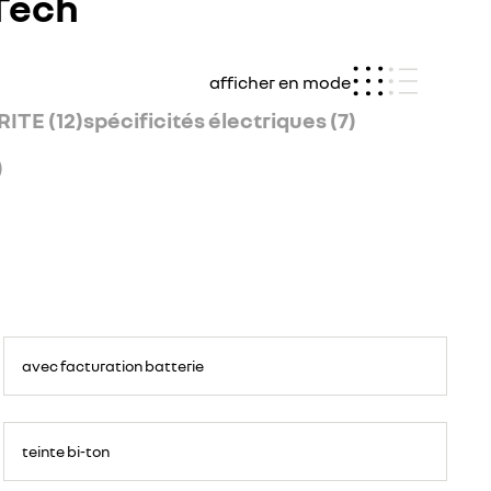
-Tech
afficher en mode
ITE (12)
spécificités électriques (7)
)
avec facturation batterie
teinte bi-ton