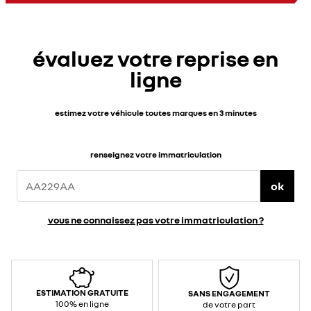
jusqu’à
100
km
d’autonomie
WLTP
en
évaluez votre reprise en
3
h
30
ligne
environ
sur
prise
renforcée</span>
</div>
<div>
estimez votre véhicule toutes marques en 3 minutes
<br>
</div>
<div>Caractéristiques
techniques
:
renseignez votre immatriculation
</div>
<ul>
<li>Puissance
/
ok
courant
max
prise
standard
:
vous ne connaissez pas votre immatriculation ?
2,3
kW&nbsp;
/
10
A
(AC
–
monophasé)
</li>
ESTIMATION GRATUITE
SANS ENGAGEMENT
<li>Puissance
/
100% en ligne
de votre part
courant