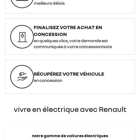
<div>
meilleurs délais
<br>
</div>
<div>*
<span
style="font-
style:
italic;">La
FINALISEZ VOTRE ACHAT EN
prise
de
CONCESSION
Type
2
en quelques clics, votre demande est
est
le
communiquée à votre concessionnaire
standard
adopté
pour
la
recharge
en
courant
alternatif
RÉCUPÉREZ VOTRE VÉHICULE
dans
l’Union
en concession
Européenne</span>
</div>
vivre en électrique avec Renault
notre gamme de voitures électriques