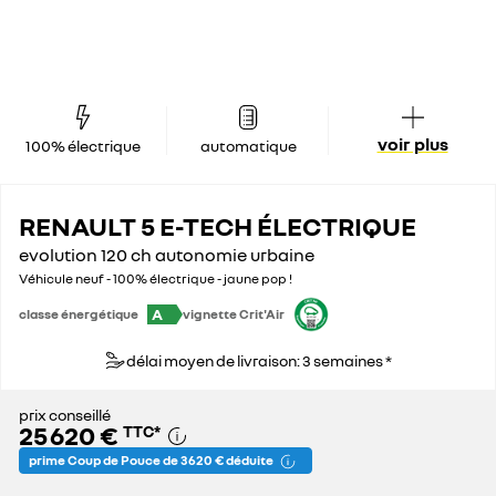
voir plus
100% électrique
automatique
RENAULT 5 E-TECH ÉLECTRIQUE
evolution 120 ch autonomie urbaine
Véhicule neuf - 100% électrique - jaune pop !
A
classe énergétique
vignette Crit'Air
délai moyen de livraison: 3 semaines *
prix conseillé
25 620 €
TTC
*
prime Coup de Pouce de 3 620 € déduite