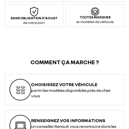
max
prise
renforcée
:
3,7
TOUTES MARQUES
SANS OBLIGATION D'ACHAT
kW
et modèles de véhicule
/
de votre part
16
A
(AC
–
monophasé)
</li>
<li>Contrôle
et
communication
:
Mode
2</li>
COMMENT ÇA MARCHE ?
<li>Type
de
connexion
(voiture
/
prise)
:
CHOISISSEZ VOTRE VÉHICULE
T2*
/
parmi les modèles disponibles près de chez
prise
domestique</li>
vous
<li>Longueur
:
6,5
m</li>
<li>Indice
de
protection
RENSEIGNEZ VOS INFORMATIONS
:
IP44</li>
un conseiller Renault vous recontacte dans les
</ul>