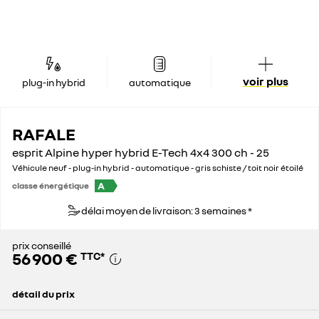
voir plus
plug-in hybrid
automatique
RAFALE
esprit Alpine hyper hybrid E-Tech 4x4 300 ch - 25
Véhicule neuf - plug-in hybrid - automatique - gris schiste / toit noir étoilé
A
classe énergétique
délai moyen de livraison: 3 semaines *
prix conseillé
56 900 €
TTC
*
détail du prix
prix conseillé
56 900 €