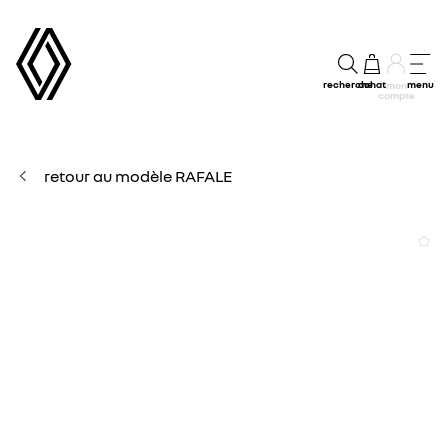
recherche
achat
menu
mon
compte
retour au modèle RAFALE