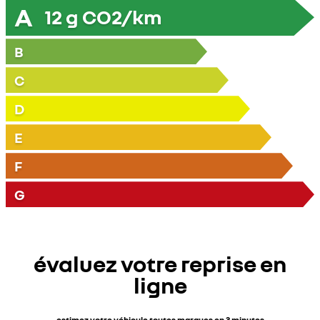
A
12
g CO2/km
B
C
D
E
F
G
évaluez votre reprise en
ligne
estimez votre véhicule toutes marques en 3 minutes