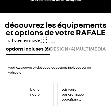
découvrez les équipements
et options de votre RAFALE
afficher en mode
options incluses (6)
DESIGN (4)
MULTIMEDIA (9
veuillez trouver ci-dessous les options incluses sur ce
véhicule
<p>
<!-
blanc
toit verre
-
StartFragment-
nacré
panoramique
-
>
opacifiant
<span
data-
solarbay®
olk-
copy-