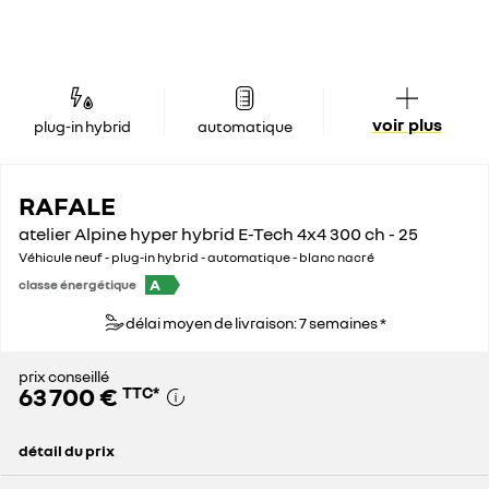
voir plus
plug-in hybrid
automatique
RAFALE
atelier Alpine hyper hybrid E-Tech 4x4 300 ch - 25
Véhicule neuf - plug-in hybrid - automatique - blanc nacré
A
classe énergétique
délai moyen de livraison: 7 semaines *
prix conseillé
63 700 €
TTC
*
détail du prix
prix conseillé
63 700 €