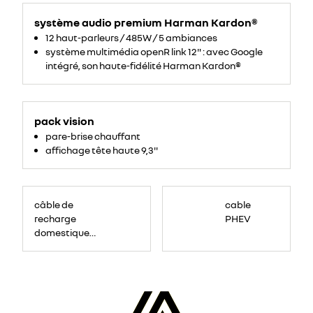
source="MessageBody"
style="font-
family:
système audio premium Harman Kardon®
Aptos,
sans-
12 haut-parleurs / 485W / 5 ambiances
serif,
serif,
système multimédia openR link 12" : avec Google
EmojiFont;
font-
intégré, son haute-fidélité Harman Kardon®
size:
12pt;
color:
black;">Toit
verre
panoramique
opacifiant
pack vision
solarbay®.
4
pare-brise chauffant
modes
activables
affichage tête haute 9,3''
grâce
à
un
bouton
ou
à
la
câble de
cable
commande
recharge
vocale.
PHEV
</span>
domestique
<!-
-
prise renforcée
EndFragment-
-
(mode 2 type 2,
>
</p>
16A)