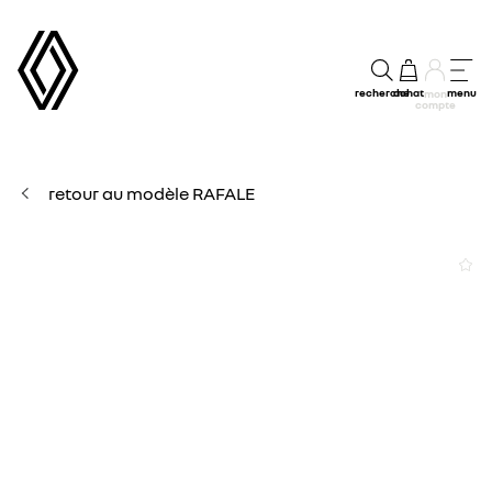
recherche
achat
menu
mon
compte
retour au modèle RAFALE