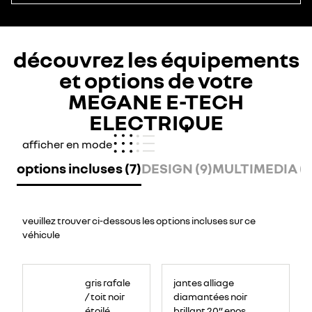
découvrez les équipements
et options de votre
MEGANE E-TECH
ELECTRIQUE
afficher en mode
options incluses (7)
DESIGN (9)
MULTIMEDIA (11
veuillez trouver ci-dessous les options incluses sur ce
véhicule
gris rafale
jantes alliage
/ toit noir
diamantées noir
étoilé
brillant 20” enos