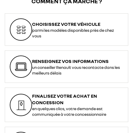
COMMENT ÇA MARCHE ?
de
connexion
(voiture
/
prise)
:
T2*
CHOISISSEZ VOTRE VÉHICULE
/
prise
parmi les modèles disponibles près de chez
domestique</li>
<li>Longueur
vous
:
7
m</li>
<li>Indice
de
protection
:
RENSEIGNEZ VOS INFORMATIONS
IP44</li>
</ul>
un conseiller Renault vous recontacte dans les
<div>
<br>
meilleurs délais
</div>
<div>*
<span
style="font-
style:
italic;">La
prise
FINALISEZ VOTRE ACHAT EN
de
Type
CONCESSION
2
est
en quelques clics, votre demande est
le
standard
communiquée à votre concessionnaire
adopté
pour
la
recharge
en
courant