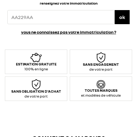
</div>
renseignez votre immatriculation
<ul>
<li>Puissance
/
courant
ok
max
prise
standard
:
2,3
vous ne connaissez pas votre immatriculation ?
kW&nbsp;
/
10
A
(AC
–
monophasé)
</li>
<li>Puissance
ESTIMATION GRATUITE
SANS ENGAGEMENT
/
courant
100% en ligne
de votre part
max
prise
renforcée
:
3,7
kW
TOUTES MARQUES
SANS OBLIGATION D'ACHAT
/
et modèles de véhicule
16
de votre part
A
(AC
–
monophasé)
</li>
<li>Contrôle
et
communication
:
Mode
2</li>
<li>Type