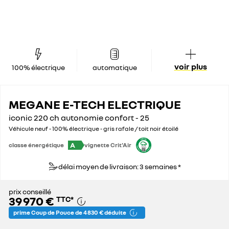
voir plus
100% électrique
automatique
MEGANE E-TECH ELECTRIQUE
iconic 220 ch autonomie confort - 25
Véhicule neuf - 100% électrique - gris rafale / toit noir étoilé
A
classe énergétique
vignette Crit'Air
délai moyen de livraison: 3 semaines *
prix conseillé
39 970 €
TTC
*
prime Coup de Pouce de 4 830 € déduite