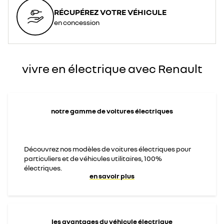
alternatif
dans
RÉCUPÉREZ VOTRE VÉHICULE
l’Union
Européenne</span>
en concession
</div>
vivre en électrique avec Renault
notre gamme de voitures électriques
Découvrez nos modèles de voitures électriques pour
particuliers et de véhicules utilitaires, 100%
électriques.
en savoir plus
les avantages du véhicule électrique