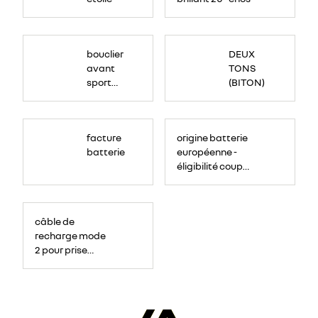
<p>Peinture
bi-
bouclier
DEUX
ton
(toit,
avant
TONS
coques
de
sport
(BITON)
rétroviseurs,
montants
avec
de
lame F1
pare-
brise)
ton
<br>
</p>
facture
origine batterie
caisse
batterie
européenne -
éligibilité coup
de pouce bonifié
<div>Ce
câble
câble de
de
recharge
recharge mode
vous
permet
2 pour prise
de
recharger
domestique
votre
véhicule
sur
une
prise
domestique
standard