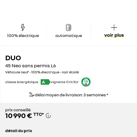
voir plus
100% électrique
automatique
DUO
45 Neo sans permis L6
Véhicule neuf - 100% électrique - noir étoilé
A
classe énergétique
vignette Crit'Air
délai moyen de livraison: 3 semaines *
prix conseillé
10 990 €
TTC
*
détail du prix
prix conseillé
10 990 €