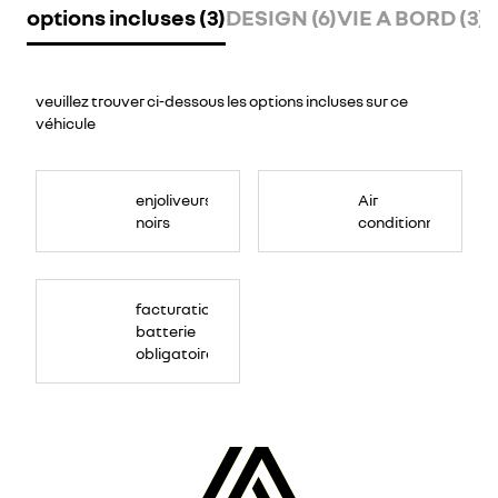
options incluses (3)
DESIGN (6)
VIE A BORD (3)
S
veuillez trouver ci-dessous les options incluses sur ce
véhicule
L'installation
de
enjoliveurs
Air
la
climatisation
noirs
conditionné
permet
de
rafraîchir
rapidement
la
température
de
facturation
l'habitacle.
batterie
obligatoire