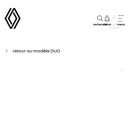
recherche
achat
menu
mon
compte
retour au modèle DUO