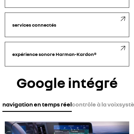
services connectés
expérience sonore Harman-Kardon®
Google intégré
navigation en temps réel
contrôle à la voix
syst