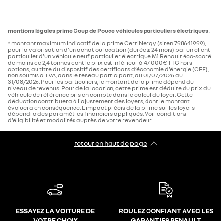
mentions légales prime Coup de Pouce véhicules particuliers électriques
:
* montant maximum indicatif de la prime CertiNergy (siren 798641999),
pour la valorisation d’un achat ou location (durée ≥ 24 mois) par un client
particulier d’un véhicule neuf particulier électrique M1 Renault éco-scoré
de moins de 2,4 tonnes dont le prix est inférieur à 47 000€ TTC hors
options, au titre du dispositif des certificats d’économie d’énergie (CEE),
non soumis à TVA, dans le réseau participant, du 01/07/2026 au
31/08/2026. Pour les particuliers, le montant de la prime dépend du
niveau de revenus. Pour de la location, cette prime est déduite du prix du
véhicule de référence pris en compte dans le calcul du loyer. Cette
déduction contribuera à l'ajustement des loyers, dont le montant
évoluera en conséquence. L'impact précis de la prime sur les loyers
dépendra des paramètres financiers appliqués. Voir conditions
d’éligibilité et modalités auprès de votre revendeur.
retour en haut de page​
ESSAYEZ LA VOITURE DE
ROULEZ CONFIANT AVEC LES
VOTRE CHOIX
GARANTIES RENAULT