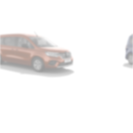
version
grand evolution - 26
afficher le prix comptant
A
classe énergétique