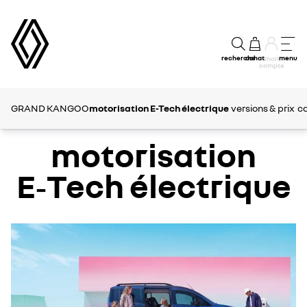
recherche
achat
menu
mon
compte
GRAND KANGOO
motorisation E-Tech électrique
versions & prix
ca
motorisation
E‑Tech électrique