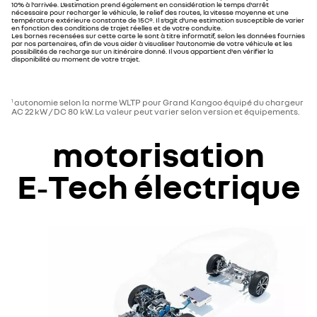
10% à l'arrivée. L’estimation prend également en considération le temps d'arrêt
nécessaire pour recharger le véhicule, le relief des routes, la vitesse moyenne et une
température extérieure constante de 15C°. Il s’agit d’une estimation susceptible de varier
en fonction des conditions de trajet réelles et de votre conduite.
Les bornes recensées sur cette carte le sont à titre informatif, selon les données fournies
par nos partenaires, afin de vous aider à visualiser l'autonomie de votre véhicule et les
possibilités de recharge sur un itinéraire donné. Il vous appartient d'en vérifier la
disponibilité au moment de votre trajet.
autonomie selon la norme WLTP pour Grand Kangoo équipé du chargeur
1
AC 22 kW / DC 80 kW. La valeur peut varier selon version et équipements.
motorisation
E‑Tech électrique