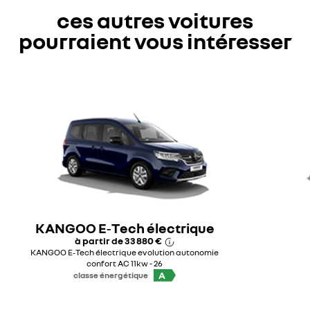
ces autres voitures
pourraient vous intéresser
KANGOO E‑Tech électrique
à partir de
33 880 €
KANGOO E‑Tech électrique evolution autonomie
confort AC 11kw - 26
A
classe énergétique