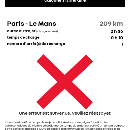
Paris - Le Mans
209
km
durée du trajet
2 h 36
(charge incluse)
temps de charge
0 h 10
nombre d'arrêt(s) de recharge
1
Une erreur est survenue. Veuillez réessayer.
*Calcul estimatif du temps de trajet sur l'itinéraire concerné, en fonction des
caractéristiques du modèle sélectionné. Le temps de trajet est estimé en tenant compte
d'une batterie chargée à 100% au départ, d’un minimum de 15% pendant le trajet et de