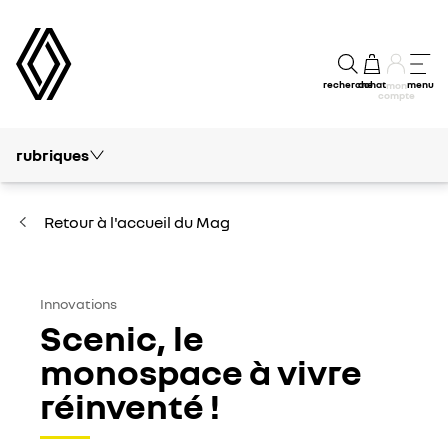
recherche
achat
menu
mon
compte
rubriques
Tout le mag
Conseils et Entretien
Retour à l'accueil du Mag
Electrique & Hybride
Autour de Renault
Innovations
Scenic, le
Innovations
monospace à vivre
réinventé !
Financement