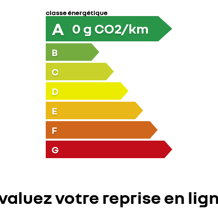
classe énergétique
A
0
g CO2/km
B
C
D
E
F
G
valuez votre reprise en lig