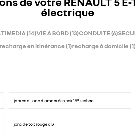
ons de votre RENAULT 5 E
électrique
TIMEDIA (14)
VIE A BORD (13)
CONDUITE (6)
SECUR
recharge en itinérance (1)
recharge à domicile (1
jantes alliage diamantées noir 18'' techno
jonc de toit rouge alu