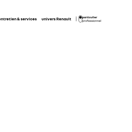
particulier
entretien & services
univers Renault
professionnel