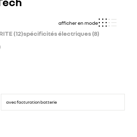
-Tech
afficher en mode
ITE (12)
spécificités électriques (8)
)
avec facturation batterie