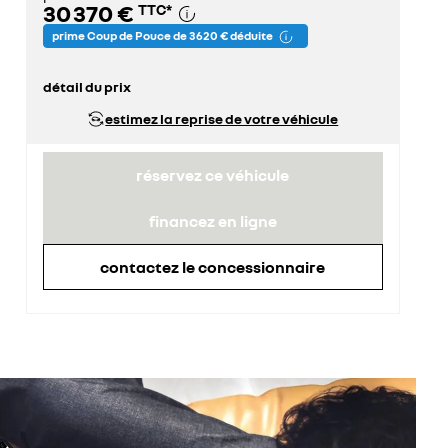
30 370 €
TTC
*
prime Coup de Pouce de 3 620 € déduite
détail du prix
prix conseillé
33 990 €
estimez la reprise de votre véhicule
prime Coup de Pouce déduite
3 620 €
réservez ce véhicule
financez en ligne
contactez le concessionnaire