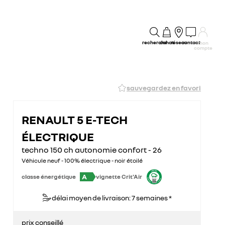
recherche
achat
réseau
contact
mon
compte
sauvegardez en favori
RENAULT 5 E-TECH
ÉLECTRIQUE
techno 150 ch autonomie confort - 26
Véhicule neuf - 100% électrique - noir étoilé
A
classe énergétique
vignette Crit'Air
délai moyen de livraison: 7 semaines *
prix conseillé