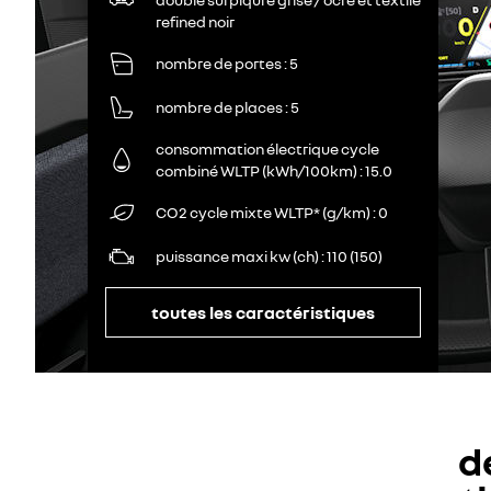
refined noir
nombre de portes
5
nombre de places
5
consommation électrique cycle
combiné WLTP (kWh/100km)
15.0
CO2 cycle mixte WLTP* (g/km)
0
puissance maxi kw (ch)
110 (150)
toutes les caractéristiques
d