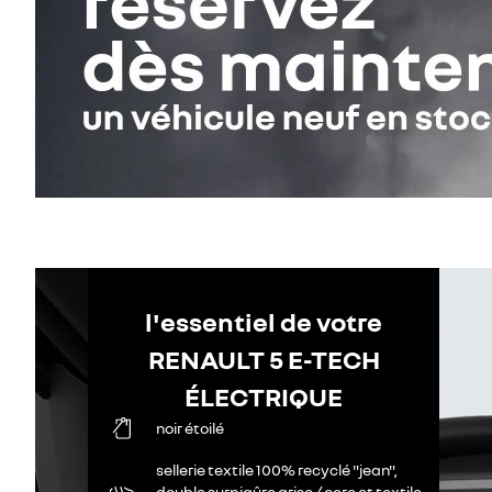
l'essentiel de votre
RENAULT 5 E-TECH
ÉLECTRIQUE
noir étoilé
sellerie textile 100% recyclé "jean",
double surpiqûre grise / ocre et textile