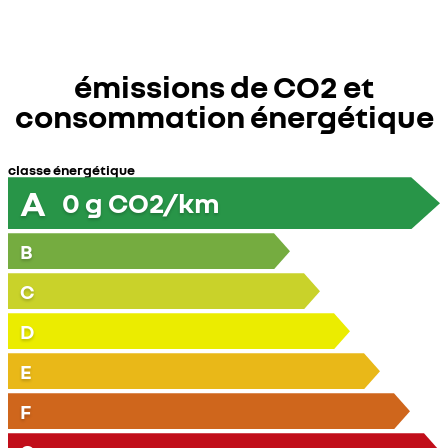
émissions de CO2 et
consommation énergétique
classe énergétique
A
0
g CO2/km
B
C
D
E
F