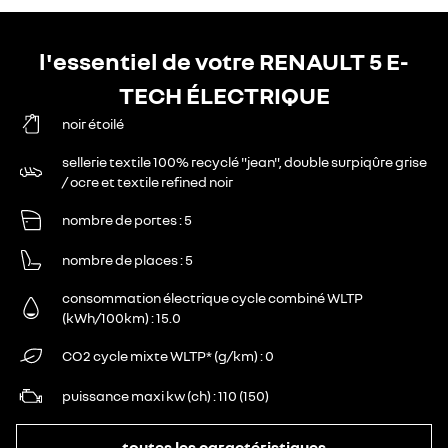
l'essentiel de votre RENAULT 5 E-
TECH ÉLECTRIQUE
noir étoilé
sellerie textile 100% recyclé "jean", double surpiqûre grise
/ ocre et textile refined noir
nombre de portes
5
nombre de places
5
consommation électrique cycle combiné WLTP
(kWh/100km)
15.0
CO2 cycle mixte WLTP* (g/km)
0
puissance maxi kw (ch)
110 (150)
toutes les caractéristiques