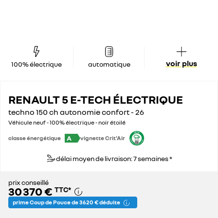
voir plus
100% électrique
automatique
RENAULT 5 E-TECH ÉLECTRIQUE
techno 150 ch autonomie confort - 26
Véhicule neuf - 100% électrique - noir étoilé
A
classe énergétique
vignette Crit'Air
délai moyen de livraison: 7 semaines *
prix conseillé
30 370 €
TTC
*
prime Coup de Pouce de 3 620 € déduite