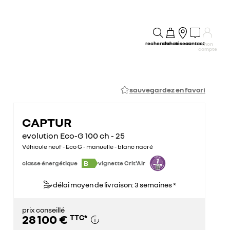
recherche
achat
réseau
contact
mon
compte
sauvegardez en favori
CAPTUR
evolution Eco-G 100 ch - 25
Véhicule neuf - Eco G - manuelle - blanc nacré
B
classe énergétique
vignette Crit'Air
délai moyen de livraison: 3 semaines *
prix conseillé
28 100 €
TTC
*