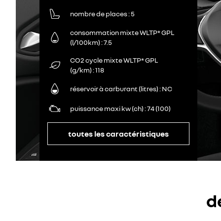
nombre de places
5
consommation mixte WLTP* GPL
(l/100km)
7.5
CO2 cycle mixte WLTP* GPL
(g/km)
118
réservoir à carburant (litres)
NC
puissance maxi kw (ch)
74 (100)
toutes les caractéristiques
d