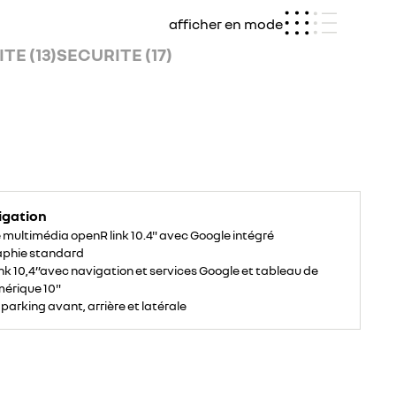
afficher en mode
TE (13)
SECURITE (17)
igation
multimédia openR link 10.4" avec Google intégré
aphie standard
nk 10,4’’avec navigation et services Google et tableau de
érique 10"
 parking avant, arrière et latérale