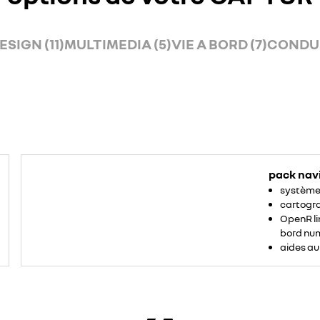
ESIGN (11)
MULTIMEDIA (5)
VIE A BORD (7)
CONDUI
pack nav
système 
cartogr
OpenR li
bord num
aides au