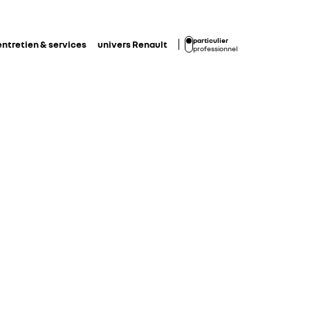
particulier
entretien & services
univers Renault
professionnel