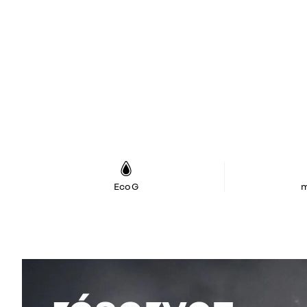
Eco G
m