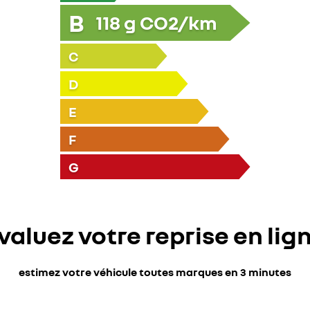
B
118
g CO2/km
C
D
E
F
G
valuez votre reprise en lig
estimez votre véhicule toutes marques en 3 minutes