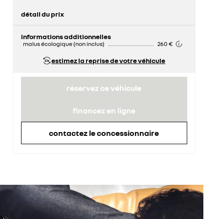
détail du prix
prix conseillé
28 100 €
informations additionnelles
malus écologique (non inclus)
260 €
estimez la reprise de votre véhicule
réservez ce véhicule
financez en ligne
contactez le concessionnaire