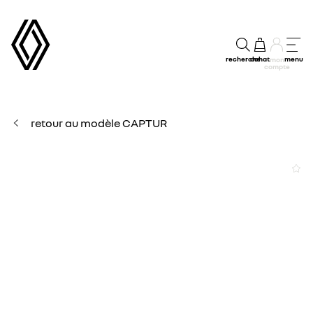
recherche
achat
menu
mon
compte
retour au modèle CAPTUR