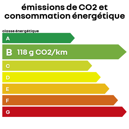
émissions de CO2 et
consommation énergétique
classe énergétique
A
B
118
g CO2/km
C
D
E
F
G