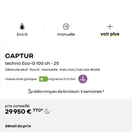
voir plus
Eco G
manuelle
CAPTUR
techno Eco-G 100 ch - 25
Véhicule neuf - Eco G - manuelle - bleu iron / toit noir étoilé
B
classe énergétique
vignette Crit'Air
délai moyen de livraison: 3 semaines *
prix conseillé
29 950 €
TTC
*
détail du prix
prix conseillé
29 950 €