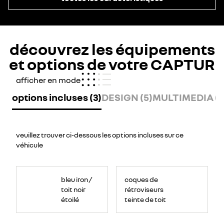
découvrez les équipements
et options de votre CAPTUR
afficher en mode
options incluses (3)
DESIGN (5)
MULTIMEDIA (6
veuillez trouver ci-dessous les options incluses sur ce
véhicule
bleu iron /
coques de
toit noir
rétroviseurs
étoilé
teinte de toit