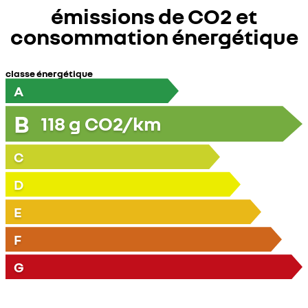
émissions de CO2 et
consommation énergétique
classe énergétique
A
B
118
g CO2/km
C
D
E
F
G