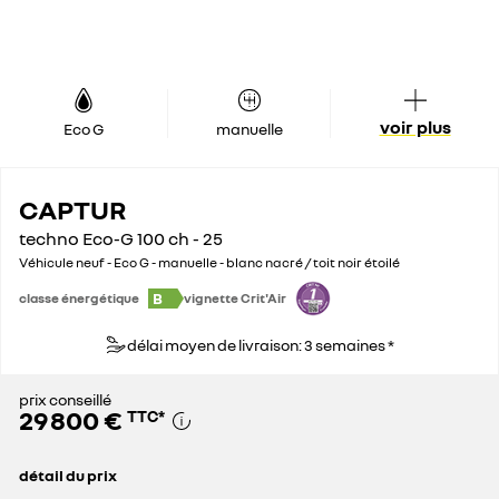
voir plus
Eco G
manuelle
CAPTUR
techno Eco-G 100 ch - 25
Véhicule neuf - Eco G - manuelle - blanc nacré / toit noir étoilé
B
classe énergétique
vignette Crit'Air
délai moyen de livraison: 3 semaines *
prix conseillé
29 800 €
TTC
*
détail du prix
prix conseillé
29 800 €