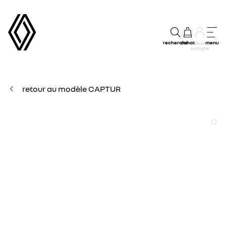
recherche
achat
menu
mon
compte
retour au modèle CAPTUR