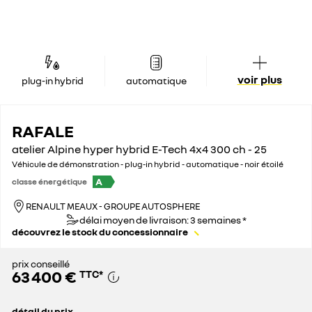
voir plus
plug-in hybrid
automatique
RAFALE
atelier Alpine hyper hybrid E-Tech 4x4 300 ch - 25
Véhicule de démonstration - plug-in hybrid - automatique - noir étoilé
A
classe énergétique
RENAULT MEAUX - GROUPE AUTOSPHERE
délai moyen de livraison: 3 semaines *
découvrez le stock du concessionnaire
prix conseillé
63 400 €
TTC
*
détail du prix