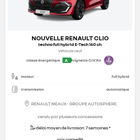
NOUVELLE RENAULT CLIO
techno full hybrid E-Tech 160 ch
Véhicule neuf
A
classe énergétique
vignette Crit'Air
moteur
full hybrid
transmission
automatique
RENAULT MEAUX - GROUPE AUTOSPHERE
vendu par plusieurs concessions
délai moyen de livraison: 7 semaines *
prix conseillé