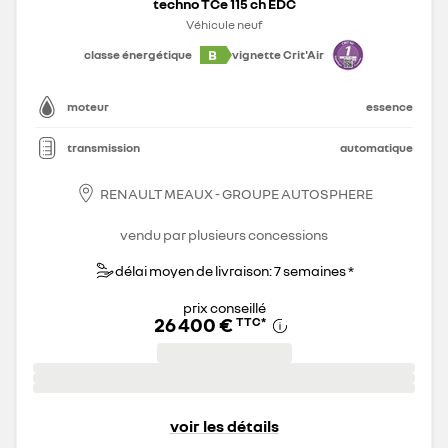
techno TCe 115 ch EDC
Véhicule neuf
B
classe énergétique
vignette Crit'Air
moteur
essence
transmission
automatique
RENAULT MEAUX - GROUPE AUTOSPHERE
vendu par plusieurs concessions
délai moyen de livraison: 7 semaines *
prix conseillé
26 400 €
TTC
*
voir les détails