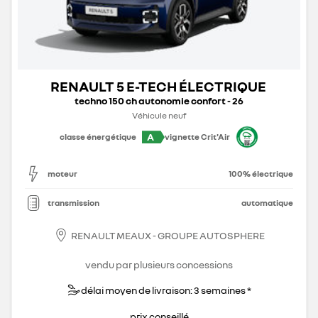
RENAULT 5 E-TECH ÉLECTRIQUE
techno 150 ch autonomie confort - 26
Véhicule neuf
A
classe énergétique
vignette Crit'Air
moteur
100% électrique
transmission
automatique
RENAULT MEAUX - GROUPE AUTOSPHERE
vendu par plusieurs concessions
délai moyen de livraison: 3 semaines *
prix conseillé