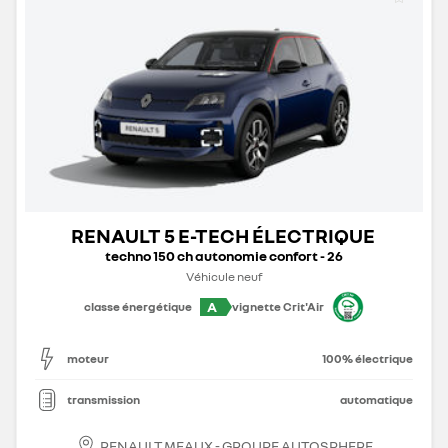
RENAULT 5 E-TECH ÉLECTRIQUE
techno 150 ch autonomie confort - 26
Véhicule neuf
A
classe énergétique
vignette Crit'Air
moteur
100% électrique
transmission
automatique
RENAULT MEAUX - GROUPE AUTOSPHERE