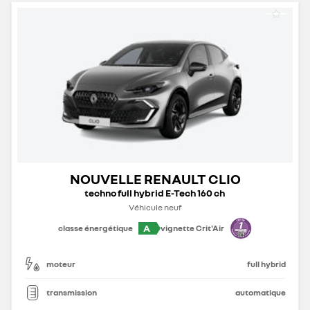
NOUVELLE RENAULT CLIO
techno full hybrid E-Tech 160 ch
Véhicule neuf
A
classe énergétique
vignette Crit'Air
moteur
full hybrid
transmission
automatique