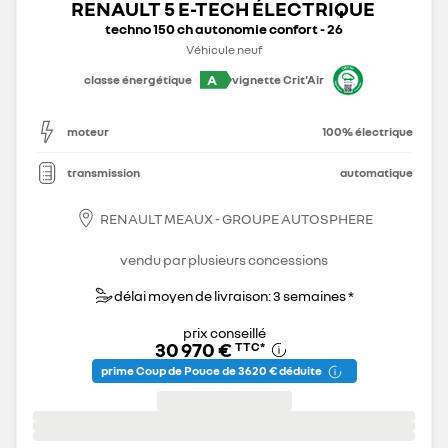
RENAULT 5 E-TECH ÉLECTRIQUE
techno 150 ch autonomie confort - 26
Véhicule neuf
A
classe énergétique
vignette Crit'Air
moteur
100% électrique
transmission
automatique
RENAULT MEAUX - GROUPE AUTOSPHERE
vendu par plusieurs concessions
délai moyen de livraison: 3 semaines *
prix conseillé
30 970 €
TTC
*
prime Coup de Pouce de 3 620 € déduite