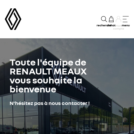
recherche
achat
menu
mon
compte
Toute l'équipe de
RENAULT MEAUX
vous souhaite la
bienvenue
N'hésitez pas à nous contacter !