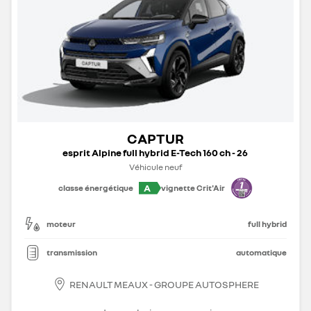
CAPTUR
esprit Alpine full hybrid E-Tech 160 ch - 26
Véhicule neuf
A
classe énergétique
vignette Crit'Air
moteur
full hybrid
transmission
automatique
RENAULT MEAUX - GROUPE AUTOSPHERE