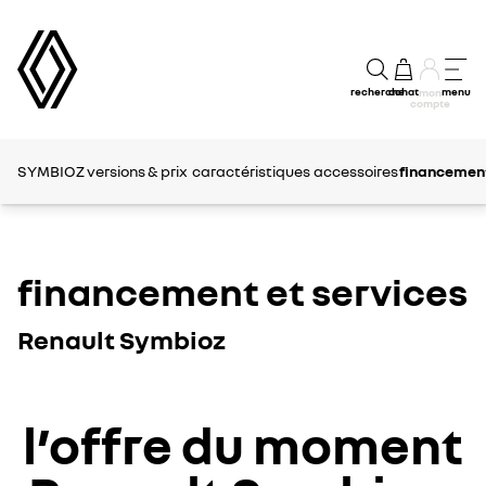
recherche
achat
menu
mon
compte
SYMBIOZ
versions & prix
caractéristiques
accessoires
financement
financement et services
Renault Symbioz
l’offre du moment