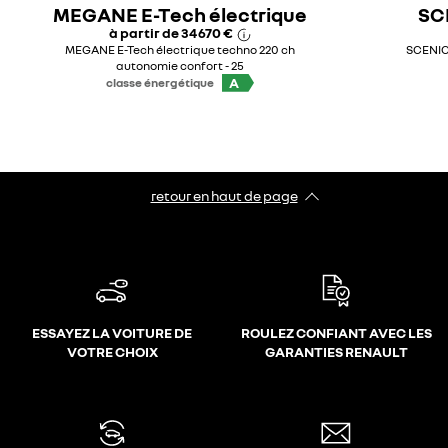
MEGANE E-Tech électrique
SC
à partir de
34 670 €
MEGANE E-Tech électrique techno 220 ch
SCENIC 
autonomie confort - 25
A
classe énergétique
retour en haut de page​
ESSAYEZ LA VOITURE DE
ROULEZ CONFIANT AVEC LES
VOTRE CHOIX
GARANTIES RENAULT