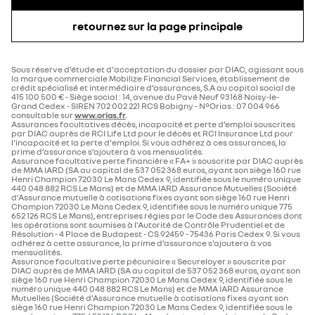
retournez sur la page principale
Sous réserve d’étude et d'acceptation du dossier par DIAC, agissant sous
la marque commerciale Mobilize Financial Services, établissement de
crédit spécialisé et intermédiaire d’assurances, S.A au capital social de
415 100 500 € - Siège social : 14, avenue du Pavé Neuf 93168 Noisy-le-
Grand Cedex - SIREN 702 002 221 RCS Bobigny - N°Orias : 07 004 966
consultable sur
www.orias.fr
.
Assurances facultatives décès, incapacité et perte d’emploi souscrites
par DIAC auprès de RCI Life Ltd pour le décès et RCI Insurance Ltd pour
l'incapacité et la perte d'emploi. Si vous adhérez à ces assurances, la
prime d’assurance s’ajoutera à vos mensualités.
Assurance facultative perte financière « FA+ » souscrite par DIAC auprès
de MMA IARD (SA au capital de 537 052 368 euros, ayant son siège 160 rue
Henri Champion 72030 Le Mans Cedex 9, identifiée sous le numéro unique
440 048 882 RCS Le Mans) et de MMA IARD Assurance Mutuelles (Société
d’Assurance mutuelle à cotisations fixes ayant son siège 160 rue Henri
Champion 72030 Le Mans Cedex 9, identifiée sous le numéro unique 775
652 126 RCS Le Mans), entreprises régies par le Code des Assurances dont
les opérations sont soumises à l’Autorité de Contrôle Prudentiel et de
Résolution - 4 Place de Budapest - CS 92459 - 75436 Paris Cedex 9. Si vous
adhérez à cette assurance, la prime d’assurance s’ajoutera à vos
mensualités.
Assurance facultative perte pécuniaire « Secureloyer » souscrite par
DIAC auprès de MMA IARD (SA au capital de 537 052 368 euros, ayant son
siège 160 rue Henri Champion 72030 Le Mans Cedex 9, identifiée sous le
numéro unique 440 048 882 RCS Le Mans) et de MMA IARD Assurance
Mutuelles (Société d’Assurance mutuelle à cotisations fixes ayant son
siège 160 rue Henri Champion 72030 Le Mans Cedex 9, identifiée sous le