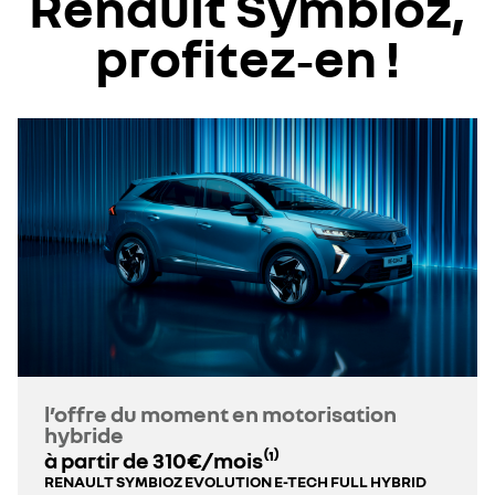
Renault Symbioz,
profitez‑en !
l’offre du moment en motorisation
hybride
à partir de 310€/mois⁽¹⁾
RENAULT SYMBIOZ EVOLUTION E-TECH FULL HYBRID