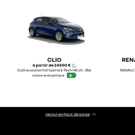
CLIO
RENA
à partir de
24 500 €
CLIO evolution full hybrid E-Tech 145 ch - 25b
RENAULT 
A
classe énergétique
retour en haut de page​