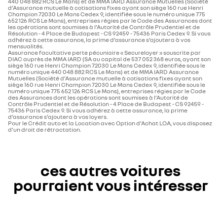
440 048 882 RCS Le Mans) et de MMA IARD Assurance Mutuelles (Société
d’Assurance mutuelle à cotisations fixes ayant son siège 160 rue Henri
Champion 72030 Le Mans Cedex 9, identifiée sous le numéro unique 775
652 126 RCS Le Mans), entreprises régies par le Code des Assurances dont
les opérations sont soumises à l’Autorité de Contrôle Prudentiel et de
Résolution - 4 Place de Budapest - CS 92459 - 75436 Paris Cedex 9. Si vous
adhérez à cette assurance, la prime d’assurance s’ajoutera à vos
mensualités.
Assurance facultative perte pécuniaire « Secureloyer » souscrite par
DIAC auprès de MMA IARD (SA au capital de 537 052 368 euros, ayant son
siège 160 rue Henri Champion 72030 Le Mans Cedex 9, identifiée sous le
numéro unique 440 048 882 RCS Le Mans) et de MMA IARD Assurance
Mutuelles (Société d’Assurance mutuelle à cotisations fixes ayant son
siège 160 rue Henri Champion 72030 Le Mans Cedex 9, identifiée sous le
numéro unique 775 652 126 RCS Le Mans), entreprises régies par le Code
des Assurances dont les opérations sont soumises à l’Autorité de
Contrôle Prudentiel et de Résolution - 4 Place de Budapest - CS 92459 -
75436 Paris Cedex 9. Si vous adhérez à cette assurance, la prime
d’assurance s’ajoutera à vos loyers.
Pour le Crédit auto et la Location avec Option d’Achat LOA, vous disposez
d'un droit de rétractation.
ces autres voitures
pourraient vous intéresser