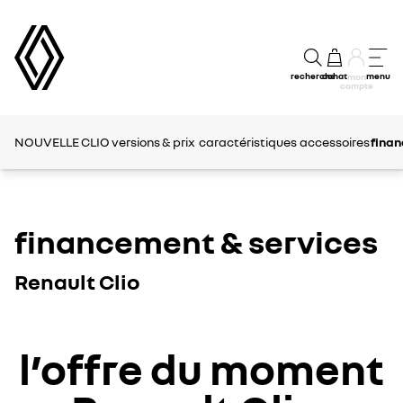
recherche
achat
menu
mon
compte
NOUVELLE CLIO
versions & prix
caractéristiques
accessoires
finan
financement & services
Renault Clio
l’offre du moment