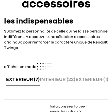
accessoires
les indispensables
Sublimez la personnalité de celle qui ne laisse personne
indifférent. À découvrir, une sélection d’accessoires
originaux pour renforcer le caractère unique de Renault
Twingo.
afficher en mode
EXTERIEUR (7)
INTERIEUR (22)
EXTERIEUR (1)
t
Plus
puissante
forfait prise renforcée
et
plus
+ installation (prix à