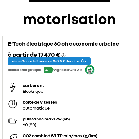
motorisation
E-Tech électrique 80 ch autonomie urbaine
à partir de
17 470 €
prime Coup de Pouce de 3 620 € déduite
A
classe énergétique
vignette Crit'Air
carburant
Electrique
boîte de vitesses
automatique
puissance maxi kw (ch)
60 (80)
CO2 combiné WLTP min/max (g/km)