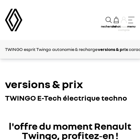
recherche
achat
menu
mon
compte
TWINGO
esprit Twingo
autonomie & recharge
versions & prix
carac
versions & prix
TWINGO E-Tech électrique techno
l'offre du moment Renault
Twingo, profitez‑en !