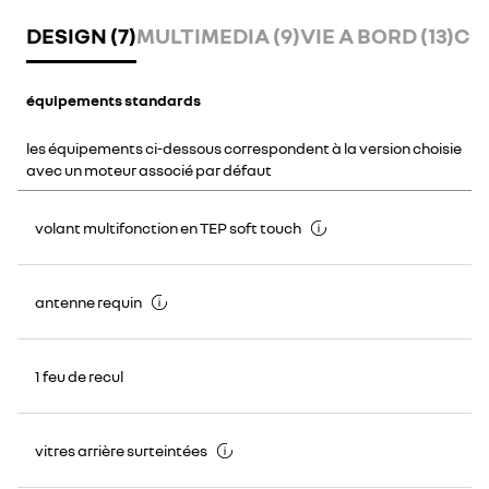
DESIGN (7)
MULTIMEDIA (9)
VIE A BORD (13)
CO
équipements standards
les équipements ci-dessous correspondent à la version choisie
avec un moteur associé par défaut
volant multifonction en TEP soft touch
antenne requin
1 feu de recul
vitres arrière surteintées