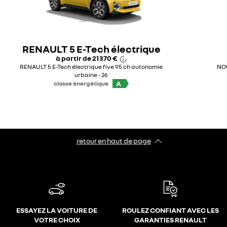
RENAULT 5 E-Tech électrique
à partir de
21 370 €
RENAULT 5 E-Tech électrique five 95 ch autonomie
NOU
urbaine - 26
A
classe énergétique
retour en haut de page​
ESSAYEZ LA VOITURE DE
ROULEZ CONFIANT AVEC LES
VOTRE CHOIX
GARANTIES RENAULT