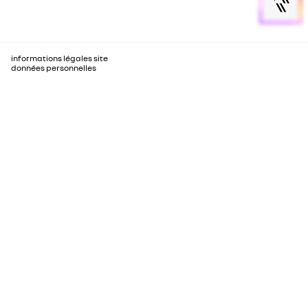
informations légales site
données personnelles
data act
cookies
gérer mes cookies
gérer Utiq
CGU shop.renault.fr
accessibilité : non conforme
fermeture des réseaux mobiles 2G/3G
© Renault 2017 - 2026
Certains éléments du contenu de cette page sont modifiés ou
générés par l'intelligence artificielle, notamment les arrières-
plans, les illustrations et occasionnellement certaines personnes.
Néanmoins les véhicules présentés ne sont pas générés par IA
afin de garantir une représentation fidèle et réaliste.