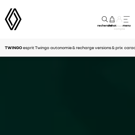
recherche
achat
menu
mon
compte
TWINGO
esprit Twingo
autonomie & recharge
versions & prix
carac