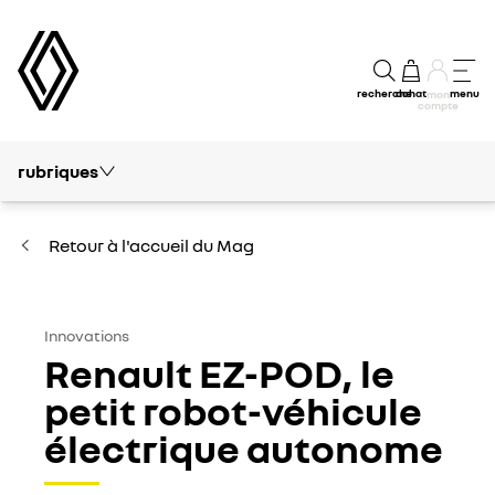
recherche
achat
menu
mon
compte
rubriques
Tout le mag
Conseils et Entretien
Retour à l'accueil du Mag
Electrique & Hybride
Autour de Renault
Innovations
Renault EZ-POD, le
Innovations
petit robot-véhicule
électrique autonome
Financement