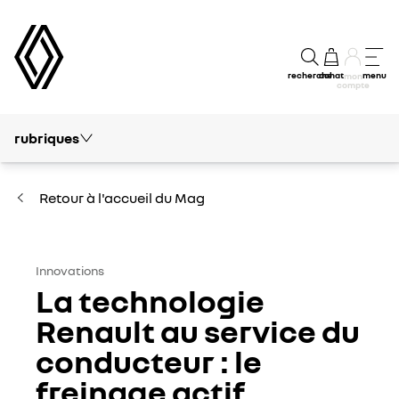
recherche
achat
menu
mon
compte
rubriques
Tout le mag
Conseils et Entretien
Retour à l'accueil du Mag
Electrique & Hybride
Autour de Renault
Innovations
La technologie
Innovations
Renault au service du
conducteur : le
Financement
freinage actif