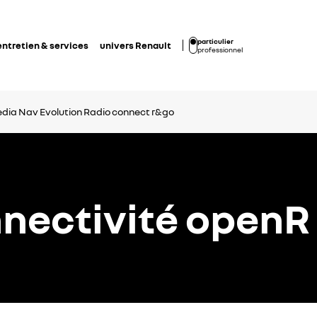
particulier
entretien & services
univers Renault
professionnel
dia Nav Evolution
Radio connect r&go
nectivité openR 