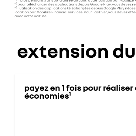
inclus pendant 3 ans ou la durée du contrat de location par Mobilize 
pour télécharger des applications depuis Google Play, vous devez re
(3)
l'utilisation des applications téléchargées depuis Google Play nécessi
(4)
location par Mobilize Financial services. Pour l'activer, vous devez e
avec votre voiture.
extension du
payez en 1 fois pour réaliser
économies¹