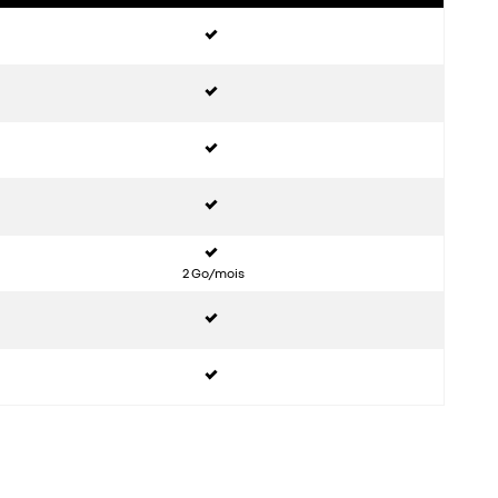
i
i
i
i
i
2 Go/mois
i
i