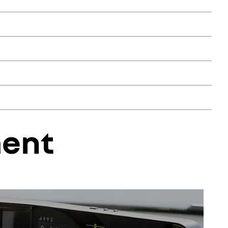
dispose uniquement du pack connectivité standard pendant 8
 de 2 Go/mois est inclus pour utiliser les applications
ur utiliser les applications embarquées.
s disponibles.
pendant toute la durée de votre financement.
ment