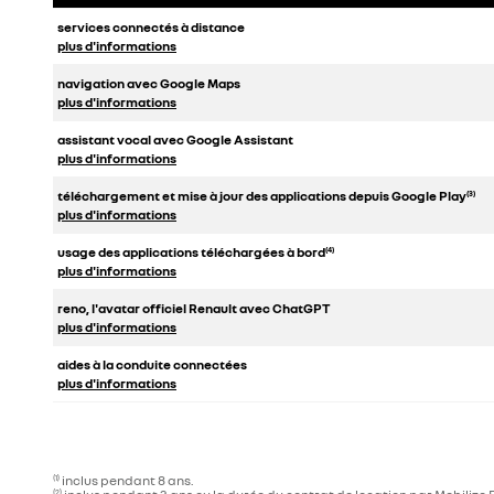
services connectés à distance
plus d'informations
navigation avec Google Maps
plus d'informations
assistant vocal avec Google Assistant
plus d'informations
téléchargement et mise à jour des applications depuis Google Play
(3)
plus d'informations
usage des applications téléchargées à bord
(4)
plus d'informations
reno, l'avatar officiel Renault avec ChatGPT
plus d'informations
aides à la conduite connectées
plus d'informations
inclus pendant 8 ans.
(1)
(2)