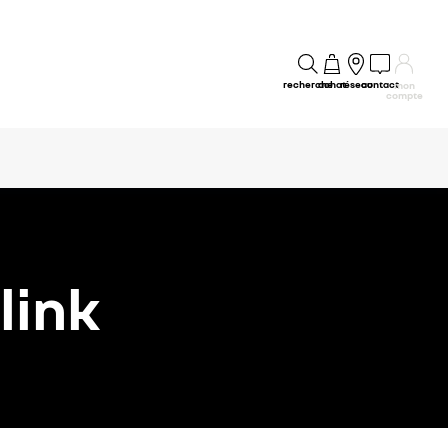
recherche
achat
réseau
contact
mon
compte
link