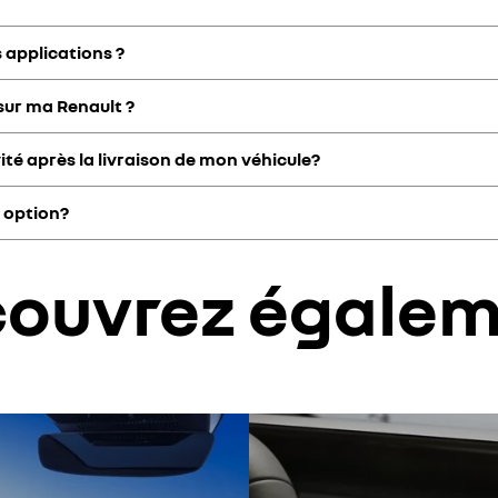
de connectivité inclus de série. Selon le modèle et la version, soit il 
 (ou durée du contrat MFS). Dans le deuxième cas, un forfait de données
s applications ?
es au plus tard 72h après la livraison chez votre concessionnaire.
 sur ma Renault ?
on modèle et version), un forfait de données de 2 Go/mois est inclus po
té après la livraison de mon véhicule?
nk, lancez l’application Google Play pour connaître l’ensemble des app
e option?
ffres de renouvellement seront disponibles dans le store.
e votre véhicule par MFS vous donne droit à la connectivité intégrée 
ouvrez égale