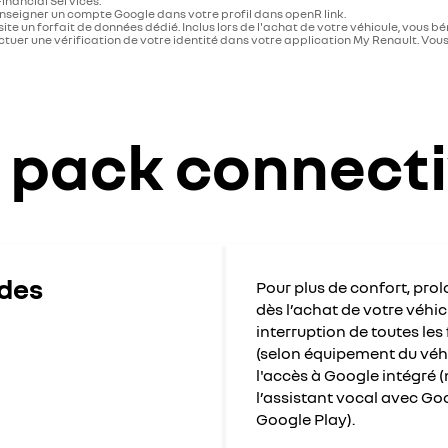
Financial Services.
nseigner un compte Google dans votre profil dans openR link.
te un forfait de données dédié. Inclus lors de l'achat de votre véhicule, vous b
ffectuer une vérification de votre identité dans votre application My Renault.
 pack connect
 des
Pour plus de confort, pro
dès l’achat de votre véhi
interruption de toutes les
(selon équipement du véhic
l'accès à Google intégré 
l’assistant vocal avec Go
Google Play).