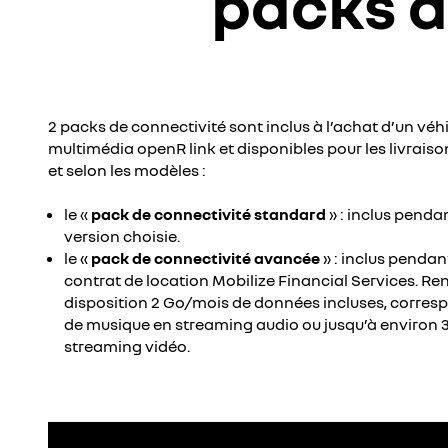
packs d
2 packs de connectivité sont inclus à l’achat d’un vé
multimédia openR link et disponibles pour les livrais
et selon les modèles :
le «
pack de connectivité standard
» : inclus pendan
version choisie.
le «
pack de connectivité avancée
» : inclus penda
contrat de location Mobilize Financial Services. R
disposition 2 Go/mois de données incluses, corres
de musique en streaming audio ou jusqu’à environ 3
streaming vidéo.