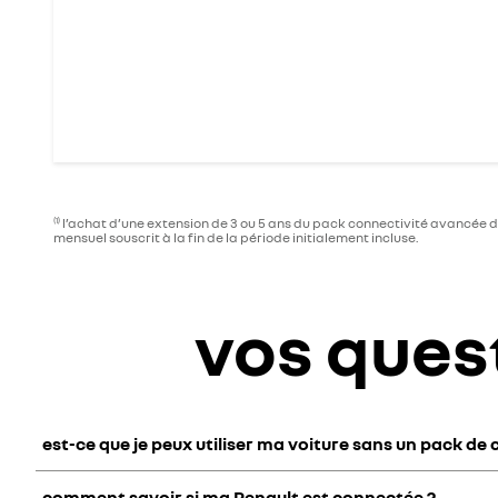
l’achat d’une extension de 3 ou 5 ans du pack connectivité avancée
(1)
mensuel souscrit à la fin de la période initialement incluse.
vos quest
est-ce que je peux utiliser ma voiture sans un pack de 
comment savoir si ma Renault est connectée ?