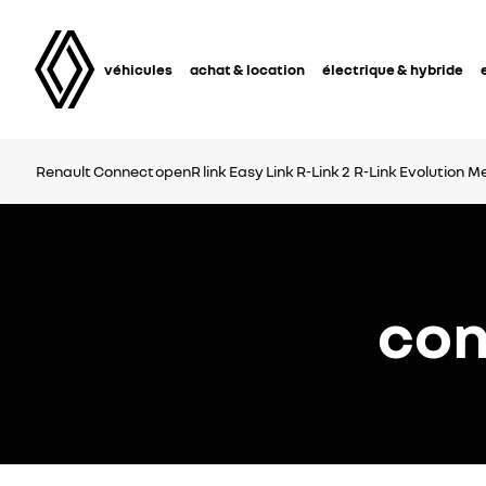
véhicules
achat & location
électrique & hybride
Renault Connect
openR link
Easy Link
R-Link 2
R-Link Evolution
Me
con