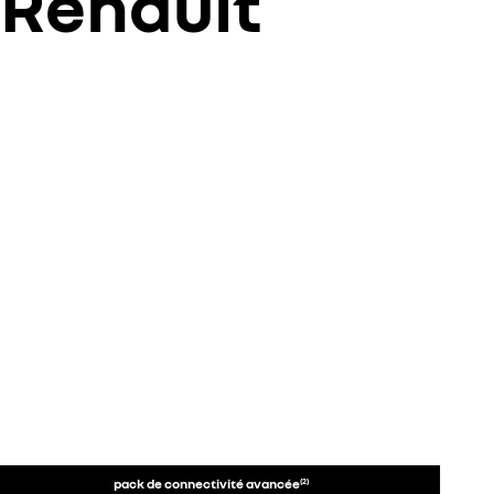
 Renault
pack de connectivité avancée
(
2)