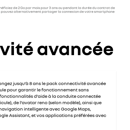
énéficiez de 2 Go par mois pour 3 ans ou pendant la durée du contrat de
 Vous pouvez alternativement partager la connexion de votre smartphone
ivité avancée
longez jusqu’à 8 ans le pack connectivité avancée
cule pour garantir le fonctionnement sans
 fonctionnalités d'aide à la conduite connectée
ule), de l’avatar reno (selon modèle), ainsi que
(navigation intelligente avec Google Maps,
ogle Assistant, et vos applications préférées avec