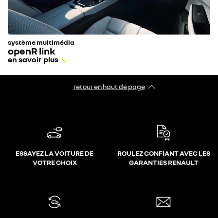
système multimédia
openR link
en savoir plus
retour en haut de page​
ESSAYEZ LA VOITURE DE
ROULEZ CONFIANT AVEC LES
VOTRE CHOIX
GARANTIES RENAULT