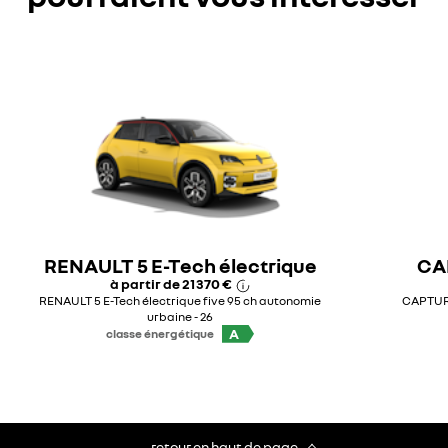
RENAULT 5 E-Tech électrique
CAP
à partir de
21 370 €
RENAULT 5 E-Tech électrique five 95 ch autonomie
CAPTUR f
urbaine - 26
A
classe énergétique
retour en haut de page​