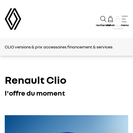
recherche
achat
menu
mon
compte
CLIO
versions & prix
accessoires
financement & services
Renault Clio
l'offre du moment