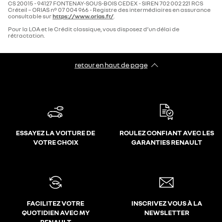
CS 20015 - 94127 FONTENAY-SOUS-BOIS CEDEX - SIREN 702 002 221 RCS
Créteil – ORIAS n° 07 004 966 - Registre des intermédiaires en assurance
consultable sur
https://www.orias.fr/
.
Pour la LOA et le Crédit classique, vous disposez d’un délai de
rétractation.
retour en haut de page​
ESSAYEZ LA VOITURE DE
ROULEZ CONFIANT AVEC LES
VOTRE CHOIX
GARANTIES RENAULT
FACILITEZ VOTRE
INSCRIVEZ VOUS À LA
QUOTIDIEN AVEC MY
NEWSLETTER
RENAULT