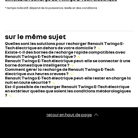
* temps indicatif, dépend de la puissance réelle et des conditions
sur le même sujet
Quelles sont les solutions pour recharger Renault Twingo E-
Tech électrique en dehors de votre domicile ?
Existe-t-il des bornes de recharge rapide compatibles avec
Renault Twingo E-Tech électrique ?
Renault Twingo E-Tech électrique peut-elle se connecter à une
borne domestique intelligente ?
Comment gérer la recharge de Renault Twingo E-Tech
électrique aux heures creuses ?
Renault Twingo E-Tech électrique peut-elle rester en charge la
nuit en toute sécurité ?
Est-il possible de recharger Renault Twingo E-Tech électrique
en extérieur quelles que soient les conditions météorologiques
?
retour en haut de page​