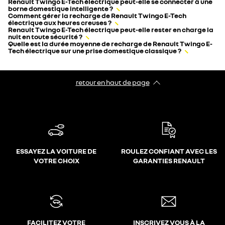
Renault Twingo E-Tech électrique peut-elle se connecter à une
borne domestique intelligente ?
Comment gérer la recharge de Renault Twingo E-Tech
électrique aux heures creuses ?
Renault Twingo E-Tech électrique peut-elle rester en charge la
nuit en toute sécurité ?
Quelle est la durée moyenne de recharge de Renault Twingo E-
Tech électrique sur une prise domestique classique ?
retour en haut de page​
ESSAYEZ LA VOITURE DE
ROULEZ CONFIANT AVEC LES
VOTRE CHOIX
GARANTIES RENAULT
FACILITEZ VOTRE
INSCRIVEZ VOUS À LA