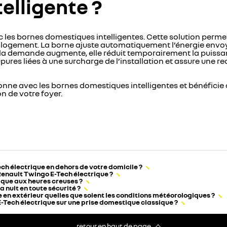
elligente ?
 les bornes domestiques intelligentes. Cette solution permet
 logement. La borne ajuste automatiquement l’énergie envoyé
 la demande augmente, elle réduit temporairement la puissa
pures liées à une surcharge de l’installation et assure une 
nne avec les bornes domestiques intelligentes et bénéficie 
n de votre foyer.
ch électrique en dehors de votre domicile ?
Renault Twingo E-Tech électrique ?
que aux heures creuses ?
 nuit en toute sécurité ?
 en extérieur quelles que soient les conditions météorologiques ?
-Tech électrique sur une prise domestique classique ?
retour en haut de page​