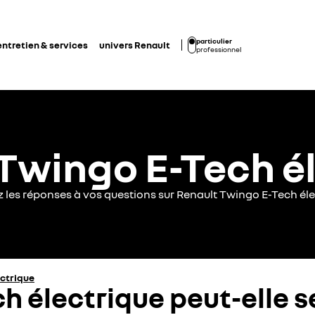
particulier
entretien & services
univers Renault
professionnel
Twingo E-Tech é
z les réponses à vos questions sur Renault Twingo E-Tech éle
ectrique
h électrique peut-elle s