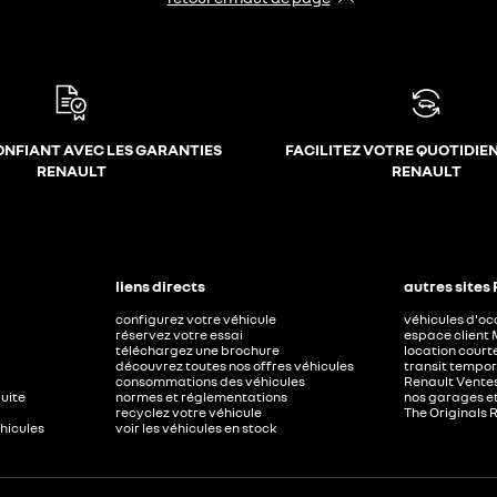
ONFIANT AVEC LES GARANTIES
FACILITEZ VOTRE QUOTIDIE
RENAULT
RENAULT
liens directs
autres sites
configurez votre véhicule
véhicules d'o
réservez votre essai
espace client 
téléchargez une brochure
location court
découvrez toutes nos offres véhicules
transit tempor
consommations des véhicules
Renault Ventes
duite
normes et réglementations
nos garages e
recyclez votre véhicule
The Originals 
éhicules
voir les véhicules en stock