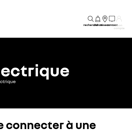
recherche
achat
réseau
contact
mon
compte
lectrique
ctrique
e connecter à une