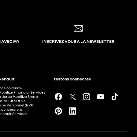
N AVEC MY
INSCRIVEZ VOUS À LA NEWSLETTER
 Renault
restons connectés
ccasion renew
Mobilize Financial Services
e durée Mobilize Share
aire Euro Drive
 au Personnel (RVP)
t concessions
Renault Services