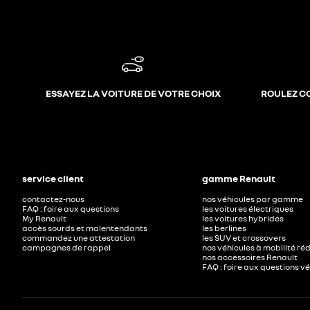
ESSAYEZ LA VOITURE DE VOTRE CHOIX
ROULEZ C
service client
gamme Renault
contactez-nous
nos véhicules par gamme
FAQ : foire aux questions
les voitures électriques
My Renault
les voitures hybrides
accès sourds et malentendants
les berlines
commandez une attestation
les SUV et crossovers
campagnes de rappel
nos véhicules à mobilité ré
nos accessoires Renault​
FAQ : foire aux questions v