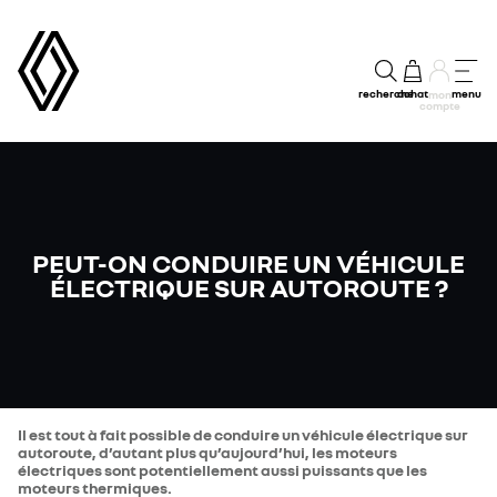
recherche
achat
menu
mon
compte
PEUT-ON CONDUIRE UN VÉHICULE
ÉLECTRIQUE SUR AUTOROUTE ?
Il est tout à fait possible de conduire un véhicule électrique sur
autoroute, d’autant plus qu’aujourd’hui, les moteurs
électriques sont potentiellement aussi puissants que les
moteurs thermiques.