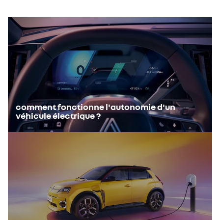
pas le système de freinage traditionnel dans ces situations.
du moteur
comment fonctionne l'autonomie d'un
véhicule électrique ?​