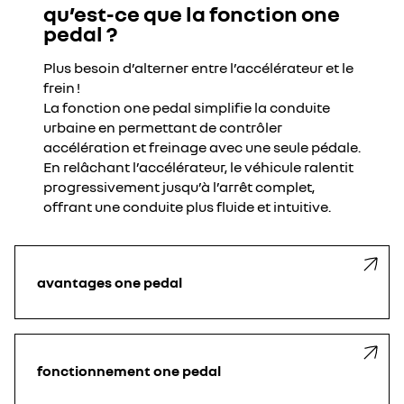
qu’est-ce que la fonction one
YouTube utilise des traceurs lors de la visualisation de
pedal ?
vidéos hébergées sur son site, afin de personnaliser les
annonces. Pour regarder cette vidéo, vous devez autoriser
Plus besoin d’alterner entre l’accélérateur et le
les cookies sociaux sur notre site. Vous pouvez revenir sur
frein !
votre choix à tout moment. Plus d'informations sur la
La fonction one pedal simplifie la conduite
Politique de cookie YouTube :
urbaine en permettant de contrôler
https://www.google.fr/intl/fr/policies/privacy
accélération et freinage avec une seule pédale.
je refuse
En relâchant l’accélérateur, le véhicule ralentit
progressivement jusqu’à l’arrêt complet,
j'accepte
offrant une conduite plus fluide et intuitive.
avantages one pedal
fonctionnement one pedal