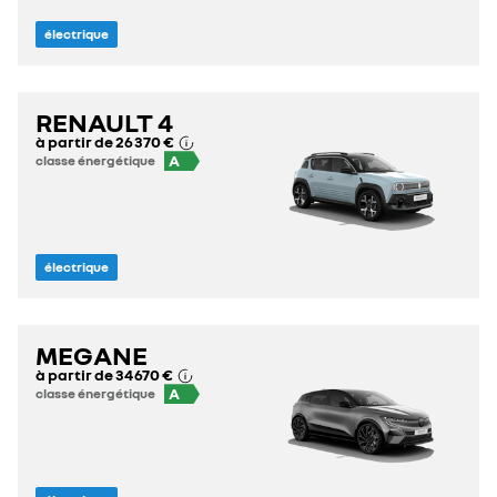
électrique
RENAULT 4
à partir de
26 370 €
A
classe énergétique
électrique
MEGANE
à partir de
34 670 €
A
classe énergétique