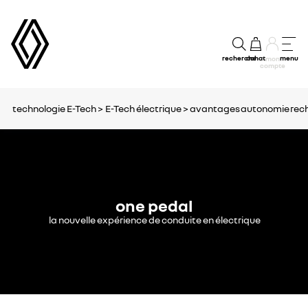
recherche
achat
menu
mon
compte
technologie E-Tech >
E-Tech électrique >
avantages
autonomie
rec
one pedal
la nouvelle expérience de conduite en électrique