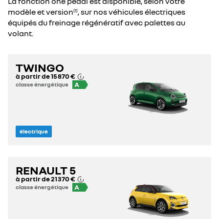
La fonction one pedal est disponible, selon votre
modèle et version
, sur nos véhicules électriques
(1)
équipés du freinage régénératif avec palettes au
volant.
TWINGO
à partir de
15 870 €
A
classe énergétique
électrique
RENAULT 5
à partir de
21 370 €
A
classe énergétique