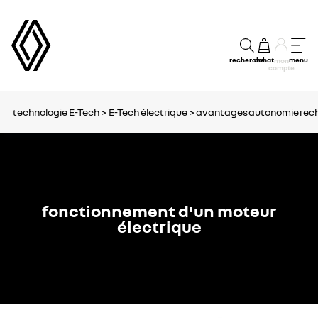
recherche
achat
menu
mon
compte
technologie E-Tech >
E-Tech électrique >
avantages
autonomie
rec
fonctionnement d'un moteur
électrique