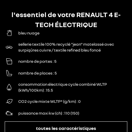
l'essentiel de votre RENAULT 4 E-
TECH ÉLECTRIQUE
bleu nuage
sellerie textile 100% recyclé "jean" matelassé avec
surpiqûres cuivre / textile refined bleu foncé
nombre de portes
5
nombre de places
5
consommation électrique cycle combiné WLTP
(kWh/100km)
15.5
CO2 cycle mixte WLTP* (g/km)
0
puissance maxi kw (ch)
110 (150)
toutes les caractéristiques