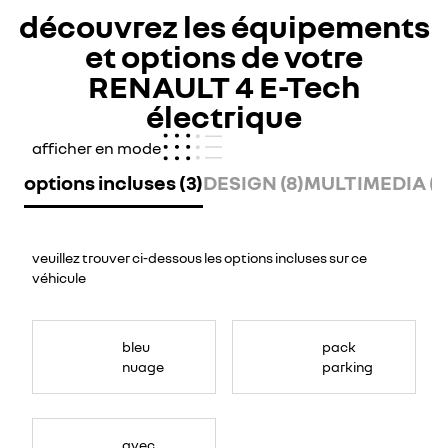
découvrez les équipements
et options de votre
RENAULT 4 E-Tech
électrique
afficher en mode
options incluses (3)
DESIGN (8)
MULTIMEDIA (8
veuillez trouver ci-dessous les options incluses sur ce
véhicule
<ul>
<li>Aides
bleu
pack
au
parking
nuage
parking
avant,
arrière
et
latérale</li>
<li>Parking
mains-
libres</li>
avec
</ul>