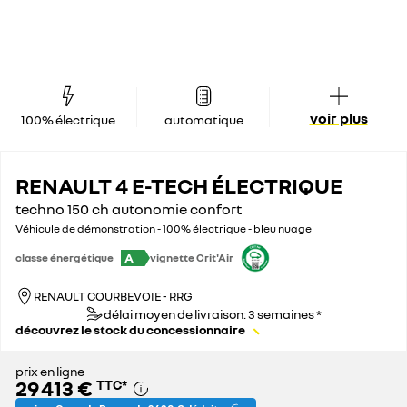
voir plus
100% électrique
automatique
RENAULT 4 E-TECH ÉLECTRIQUE
techno 150 ch autonomie confort
Véhicule de démonstration - 100% électrique - bleu nuage
A
classe énergétique
vignette Crit'Air
RENAULT COURBEVOIE - RRG
délai moyen de livraison: 3 semaines *
découvrez le stock du concessionnaire
prix en ligne
29 413 €
TTC
*