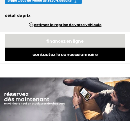
prime Coup de Pouce de 3 620 € déduite
détail du prix
prix conseillé
36 590 €
estimez la reprise de votre véhicule
remise concessionnaire déduite
3 557 €
prime Coup de Pouce déduite
3 620 €
financez en ligne
contactez le concessionnaire