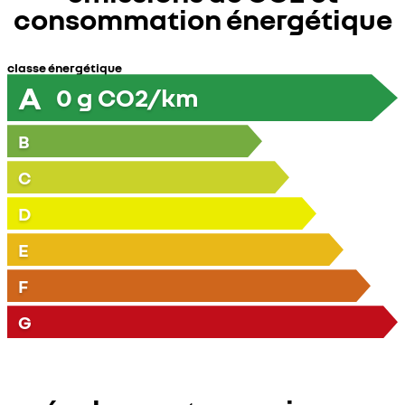
consommation énergétique
classe énergétique
A
0
g CO2/km
B
C
D
E
F
G