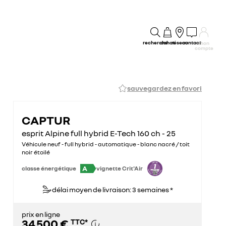
recherche
achat
réseau
contact
mon
compte
sauvegardez en favori
CAPTUR
esprit Alpine full hybrid E-Tech 160 ch - 25
Véhicule neuf - full hybrid - automatique - blanc nacré / toit
noir étoilé
A
classe énergétique
vignette Crit'Air
délai moyen de livraison: 3 semaines *
prix en ligne
34 500 €
TTC
*