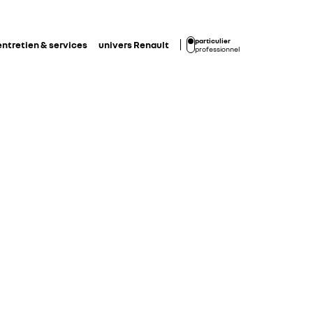
particulier
entretien & services
univers Renault
professionnel