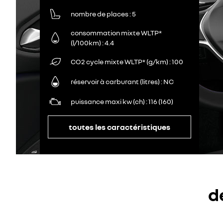
nombre de places
5
consommation mixte WLTP*
(l/100km)
4.4
CO2 cycle mixte WLTP* (g/km)
100
réservoir à carburant (litres)
NC
puissance maxi kw (ch)
116 (160)
toutes les caractéristiques
d