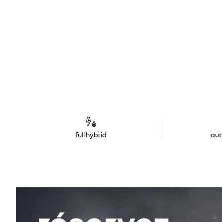
full hybrid
au