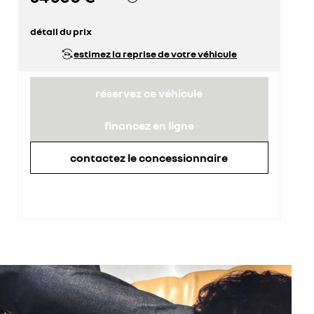
détail du prix
prix conseillé
36 000 €
estimez la reprise de votre véhicule
remise concessionnaire déduite
1 500 €
réservez ce véhicule
financez en ligne
contactez le concessionnaire