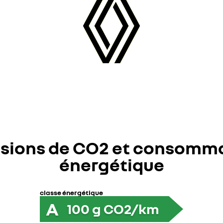
sions de CO2 et consomm
énergétique
classe énergétique
A
100
g CO2/km