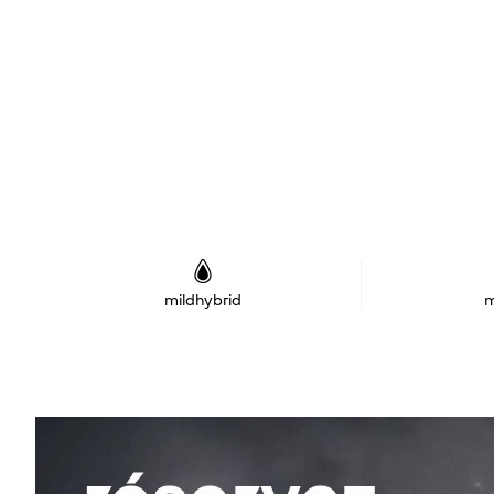
mildhybrid
m