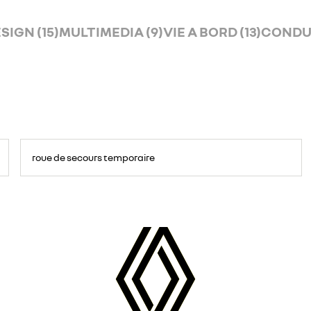
SIGN (15)
MULTIMEDIA (9)
VIE A BORD (13)
CONDUI
roue de secours temporaire