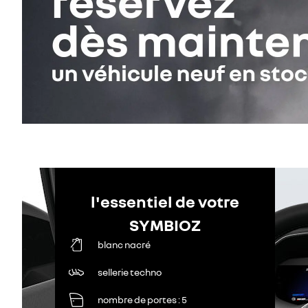
l'essentiel de votre
SYMBIOZ
blanc nacré
sellerie techno
nombre de portes
5