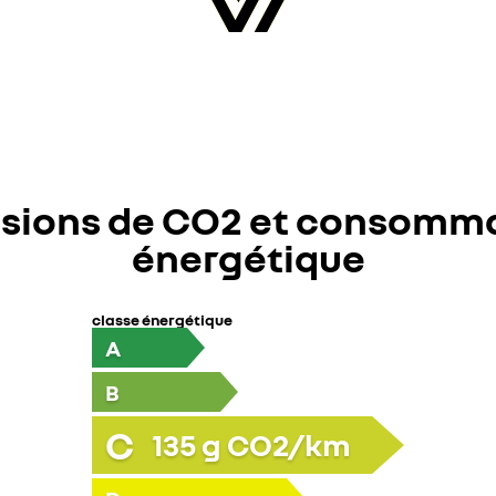
sions de CO2 et consomm
énergétique
classe énergétique
A
B
C
135
g CO2/km