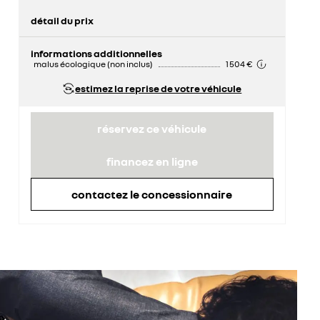
détail du prix
prix conseillé
33 050 €
remise concessionnaire déduite
2 000 €
informations additionnelles
malus écologique (non inclus)
1 504 €
estimez la reprise de votre véhicule
réservez ce véhicule
financez en ligne
contactez le concessionnaire