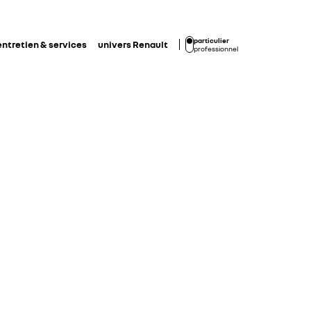
particulier
entretien & services
univers Renault
professionnel