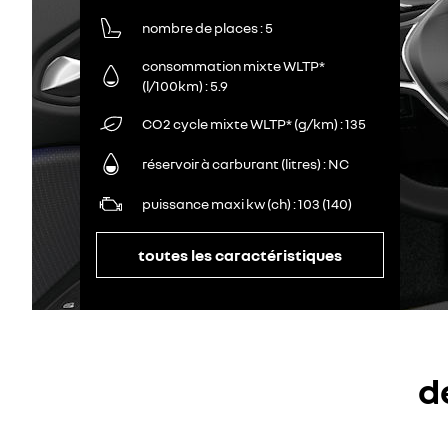
nombre de places
5
consommation mixte WLTP*
(l/100km)
5.9
CO2 cycle mixte WLTP* (g/km)
135
réservoir à carburant (litres)
NC
puissance maxi kw (ch)
103 (140)
toutes les caractéristiques
d