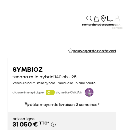
recherche
achat
réseau
contact
mon
compte
sauvegardez en favori
SYMBIOZ
techno mild hybrid 140 ch - 25
Véhicule neuf - mildhybrid - manuelle - blanc nacré
C
classe énergétique
vignette Crit'Air
délai moyen de livraison: 3 semaines *
prix en ligne
31 050 €
TTC
*