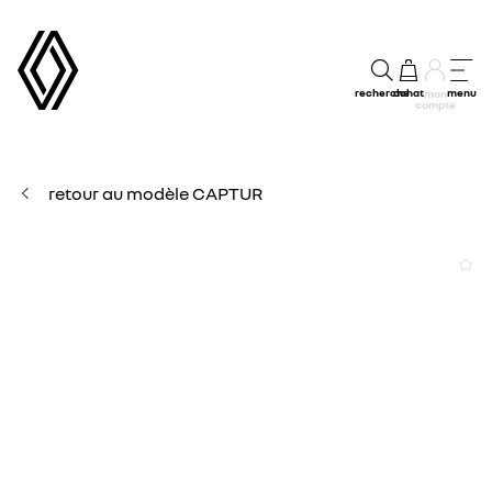
recherche
achat
menu
mon
compte
retour au modèle CAPTUR