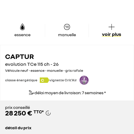
voir plus
essence
manuelle
CAPTUR
evolution TCe 115 ch - 26
Véhicule neuf - essence - manuelle - gris rafale
C
classe énergétique
vignette Crit'Air
délai moyen de livraison: 7 semaines *
prix conseillé
28 250 €
TTC
*
détail du prix
prix conseillé
28 250 €