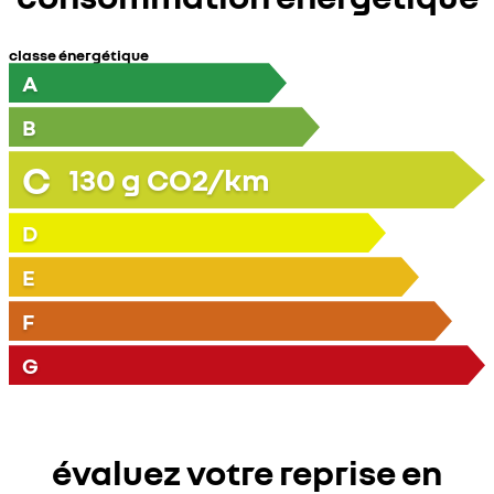
classe énergétique
A
B
C
130
g CO2/km
D
E
F
G
évaluez votre reprise en