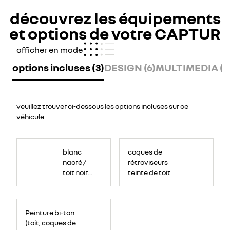
découvrez les équipements
et options de votre CAPTUR
afficher en mode
options incluses (3)
DESIGN (6)
MULTIMEDIA (6
veuillez trouver ci-dessous les options incluses sur ce
véhicule
blanc
coques de
nacré /
rétroviseurs
toit noir
teinte de toit
étoilé
Peinture bi-ton
(toit, coques de