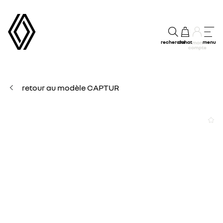
recherche
achat
menu
mon
compte
retour au modèle CAPTUR