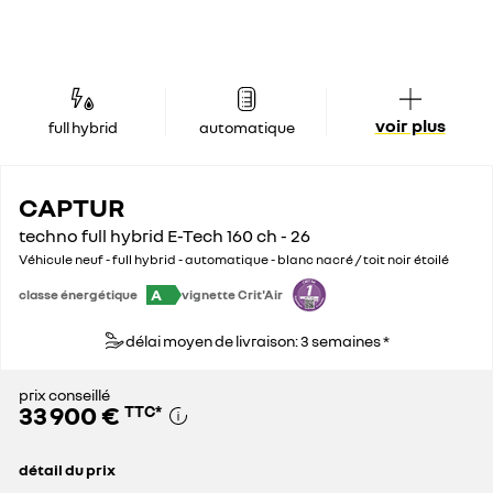
voir plus
full hybrid
automatique
CAPTUR
techno full hybrid E-Tech 160 ch - 26
Véhicule neuf - full hybrid - automatique - blanc nacré / toit noir étoilé
A
classe énergétique
vignette Crit'Air
délai moyen de livraison: 3 semaines *
prix conseillé
33 900 €
TTC
*
détail du prix
prix conseillé
33 900 €