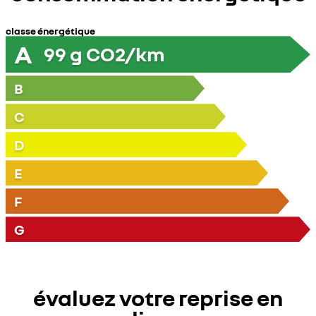
classe énergétique
A
99
g CO2/km
B
C
D
E
F
G
évaluez votre reprise en