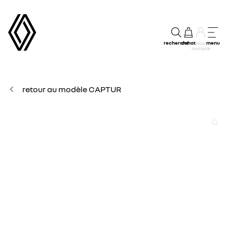
recherche
achat
menu
mon
compte
retour au modèle CAPTUR