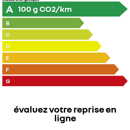
A
100
g CO2/km
B
C
D
E
F
G
évaluez votre reprise en
ligne