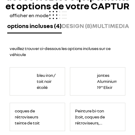
et options de votre CAPTUR
afficher en mode
options incluses (4)
DESIGN (8)
MULTIMEDIA (7
veuillez trouver ci-dessous les options incluses sur ce
véhicule
bleu iron /
jantes
toit noir
Aluminium
étoilé
19'' Elixir
coques de
Peinture bi-ton
rétroviseurs
(toit, coques de
teinte de toit
rétroviseurs,
montants de
pare-brise)