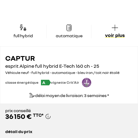
voir plus
full hybrid
automatique
CAPTUR
esprit Alpine full hybrid E-Tech 160 ch - 25
Véhicule neuf - full hybrid - automatique - bleu iron / toit noir étoilé
A
classe énergétique
vignette Crit'Air
délai moyen de livraison: 3 semaines *
prix conseillé
36 150 €
TTC
*
détail du prix
prix conseillé
36 150 €