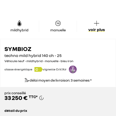
voir plus
mildhybrid
manuelle
SYMBIOZ
techno mild hybrid 140 ch - 25
Véhicule neuf - mildhybrid - manuelle - bleu iron
C
classe énergétique
vignette Crit'Air
délai moyen de livraison: 3 semaines *
prix conseillé
33 250 €
TTC
*
détail du prix
prix conseillé
33 250 €