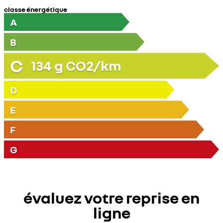
classe énergétique
A
B
C
134
g CO2/km
D
E
F
G
évaluez votre reprise en
ligne