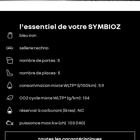
l'essentiel de votre SYMBIOZ
bleu iron
sellerie techno
nombre de portes
5
nombre de places
5
consommation mixte WLTP* (l/100km)
5.9
CO2 cycle mixte WLTP* (g/km)
134
réservoir à carburant (litres)
NC
puissance maxi kw (ch)
103 (140)
toutes les caractéristiques