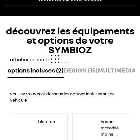
découvrez les équipements
et options de votre
SYMBIOZ
afficher en mode
options incluses (2)
DESIGN (15)
MULTIMEDIA (
veuillez trouver ci-dessous les options incluses sur ce
véhicule
<span
style="font-
bleu iron
hayon
size:11.0pt;font-
family:NouvelR;
motorisé
mso-
fareast-
mains-
font-
family:&quot;Times