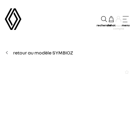
recherche
achat
menu
mon
compte
retour au modèle SYMBIOZ