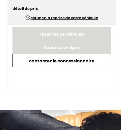
détail du prix
prix conseillé
43 150 €
estimez la reprise de votre véhicule
réservez ce véhicule
financez en ligne
contactez le concessionnaire