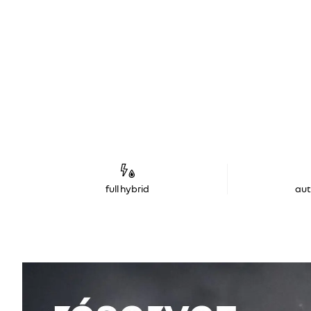
full hybrid
au