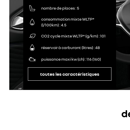
nombre de places
5
consommation mixte WLTP*
(l/100km)
4.5
CO2 cycle mixte WLTP* (g/km)
101
réservoir à carburant (litres)
48
puissance maxi kw (ch)
116 (160)
toutes les caractéristiques
d