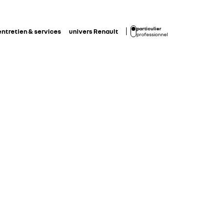
particulier
entretien & services
univers Renault
professionnel