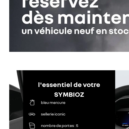
l'essentiel de votre
SYMBIOZ
bleu mercure
sellerie iconic
nombre de portes
5