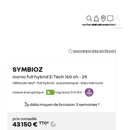
recherche
achat
réseau
contact
mon
compte
sauvegardez en favori
SYMBIOZ
iconic full hybrid E-Tech 160 ch - 25
Véhicule neuf - full hybrid - automatique - bleu mercure
B
classe énergétique
vignette Crit'Air
délai moyen de livraison: 3 semaines *
prix conseillé
43 150 €
TTC
*