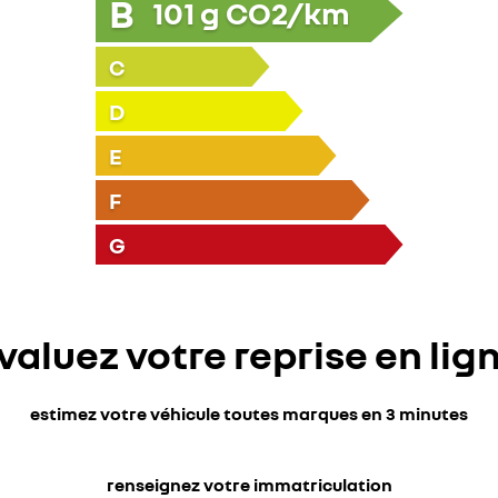
B
101
g CO2/km
C
D
E
F
G
valuez votre reprise en lig
estimez votre véhicule toutes marques en 3 minutes
renseignez votre immatriculation