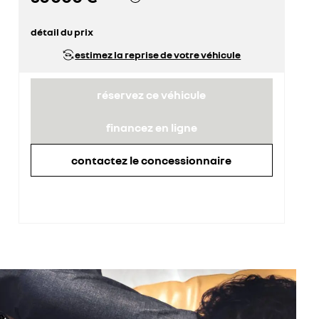
détail du prix
prix conseillé
36 000 €
estimez la reprise de votre véhicule
réservez ce véhicule
financez en ligne
contactez le concessionnaire