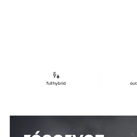
full hybrid
au