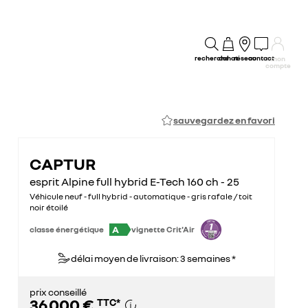
recherche
achat
réseau
contact
mon
compte
sauvegardez en favori
CAPTUR
esprit Alpine full hybrid E-Tech 160 ch - 25
Véhicule neuf - full hybrid - automatique - gris rafale / toit
noir étoilé
A
classe énergétique
vignette Crit'Air
délai moyen de livraison: 3 semaines *
prix conseillé
36 000 €
TTC
*