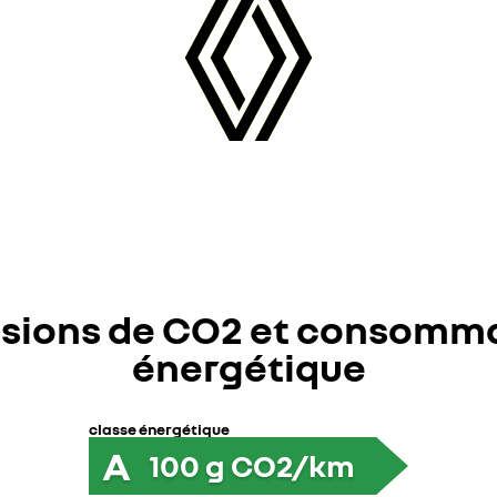
sions de CO2 et consomm
énergétique
classe énergétique
A
100
g CO2/km