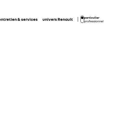
particulier
entretien & services
univers Renault
professionnel