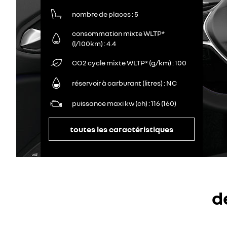
nombre de places
5
consommation mixte WLTP*
(l/100km)
4.4
CO2 cycle mixte WLTP* (g/km)
100
réservoir à carburant (litres)
NC
puissance maxi kw (ch)
116 (160)
toutes les caractéristiques
d