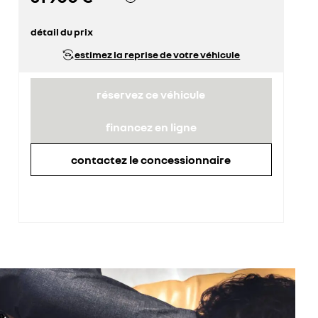
détail du prix
prix conseillé
31 900 €
estimez la reprise de votre véhicule
réservez ce véhicule
financez en ligne
contactez le concessionnaire