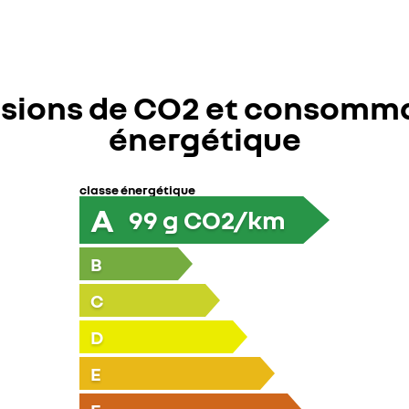
sions de CO2 et consomm
énergétique
classe énergétique
A
99
g CO2/km
B
C
D
E