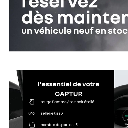
l'essentiel de votre
CAPTUR
rouge flamme / toit noir étoilé
sellerie tissu
nombre de portes
5