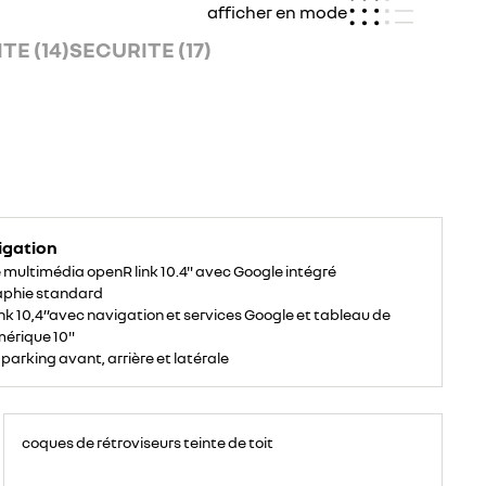
afficher en mode
E (14)
SECURITE (17)
igation
multimédia openR link 10.4" avec Google intégré
aphie standard
nk 10,4’’avec navigation et services Google et tableau de
érique 10"
 parking avant, arrière et latérale
coques de rétroviseurs teinte de toit