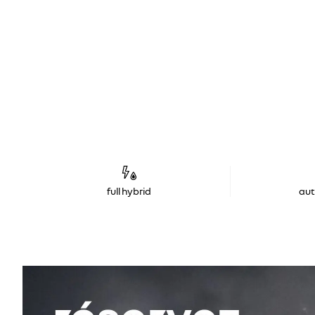
full hybrid
au