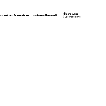
particulier
entretien & services
univers Renault
professionnel