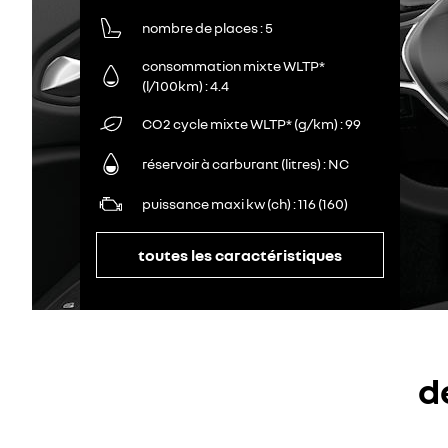
nombre de places
5
consommation mixte WLTP*
(l/100km)
4.4
CO2 cycle mixte WLTP* (g/km)
99
réservoir à carburant (litres)
NC
puissance maxi kw (ch)
116 (160)
toutes les caractéristiques
d