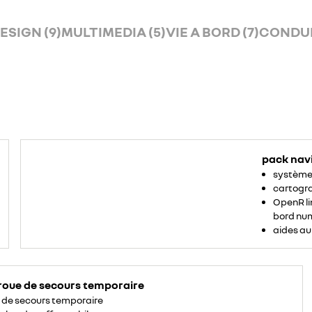
ESIGN (9)
MULTIMEDIA (5)
VIE A BORD (7)
CONDUIT
pack nav
système 
cartogr
OpenR li
bord num
aides au
roue de secours temporaire
 de secours temporaire