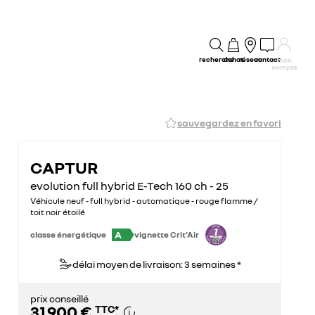
recherche
achat
réseau
contact
mon
compte
sauvegardez en favori
CAPTUR
evolution full hybrid E-Tech 160 ch - 25
Véhicule neuf - full hybrid - automatique - rouge flamme /
toit noir étoilé
A
classe énergétique
vignette Crit'Air
délai moyen de livraison: 3 semaines *
prix conseillé
31 900 €
TTC
*