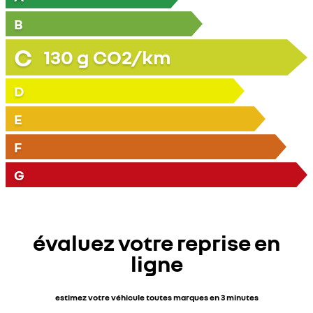
B
C
130
g CO2/km
D
E
F
G
évaluez votre reprise en
ligne
estimez votre véhicule toutes marques en 3 minutes