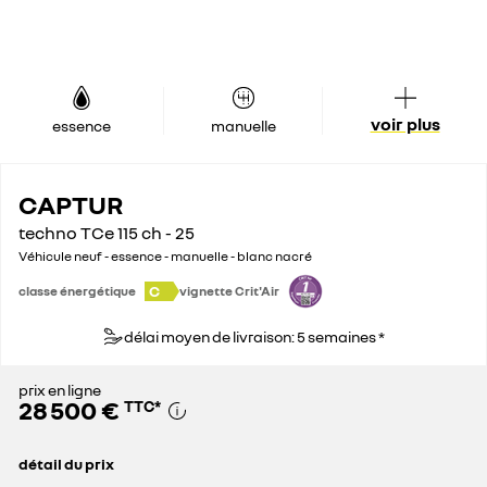
voir plus
essence
manuelle
CAPTUR
techno TCe 115 ch - 25
Véhicule neuf - essence - manuelle - blanc nacré
C
classe énergétique
vignette Crit'Air
délai moyen de livraison: 5 semaines *
prix en ligne
28 500 €
TTC
*
détail du prix
prix conseillé
30 000 €