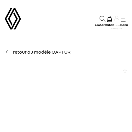
recherche
achat
menu
mon
compte
retour au modèle CAPTUR