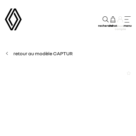
recherche
achat
menu
mon
compte
retour au modèle CAPTUR