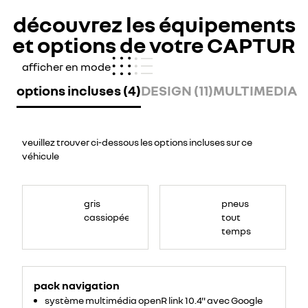
découvrez les équipements
et options de votre CAPTUR
afficher en mode
options incluses (4)
DESIGN (11)
MULTIMEDIA (
veuillez trouver ci-dessous les options incluses sur ce
véhicule
<span
style="font-
gris
pneus
size:11.0pt;font-
family:NouvelR;
cassiopée
tout
mso-
fareast-
temps
font-
family:&quot;Times
New
Roman&quot;;mso-
bidi-
font-
family:Aptos;
pack navigation
color:black;mso-
ansi-
système multimédia openR link 10.4" avec Google
language:EN-