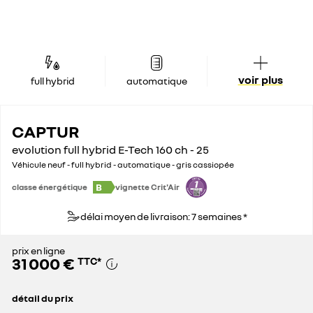
voir plus
full hybrid
automatique
CAPTUR
evolution full hybrid E-Tech 160 ch - 25
Véhicule neuf - full hybrid - automatique - gris cassiopée
B
classe énergétique
vignette Crit'Air
délai moyen de livraison: 7 semaines *
prix en ligne
31 000 €
TTC
*
détail du prix
prix conseillé
32 500 €