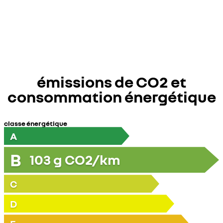
émissions de CO2 et
consommation énergétique
classe énergétique
A
B
103
g CO2/km
C
D