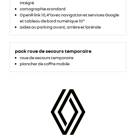
US;mso-
intégré
fareast-
language:EN-
cartographie standard
US;mso-
OpenR link 10,4’’avec navigation et services Google
bidi-
language:
et tableau de bord numérique 10"
AR-
SA">Pneus
aides au parking avant, arrière et latérale
tout
temps&nbsp;
</span>
pack roue de secours temporaire
roue de secours temporaire
plancher de coffre mobile