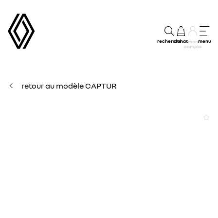
recherche
achat
menu
mon
compte
retour au modèle CAPTUR