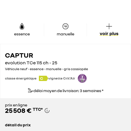
voir plus
essence
manuelle
CAPTUR
evolution TCe 115 ch - 25
Véhicule neuf - essence - manuelle - gris cassiopée
C
classe énergétique
vignette Crit'Air
délai moyen de livraison: 3 semaines *
prix en ligne
25 508 €
TTC
*
détail du prix
prix conseillé
27 700 €