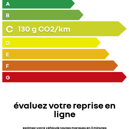
A
B
C
130
g CO2/km
D
E
F
G
évaluez votre reprise en
ligne
estimez votre véhicule toutes marques en 3 minutes