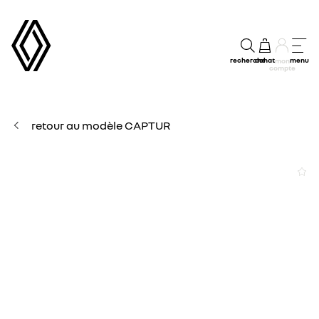
recherche
achat
menu
mon
compte
retour au modèle CAPTUR