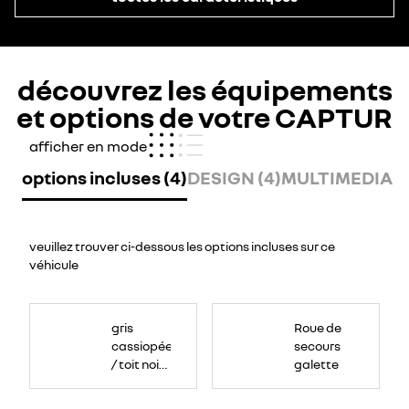
découvrez les équipements
et options de votre CAPTUR
afficher en mode
options incluses (4)
DESIGN (4)
MULTIMEDIA (6
veuillez trouver ci-dessous les options incluses sur ce
véhicule
Roue
de
gris
Roue de
secours
galette
cassiopée
secours
sous
le
/ toit noir
galette
faux
plancher
étoilé
du
coffre