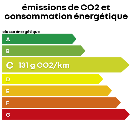
émissions de CO2 et
consommation énergétique
classe énergétique
A
B
C
131
g CO2/km
D
E
F
G