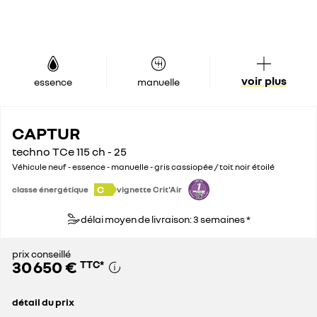
voir plus
essence
manuelle
CAPTUR
techno TCe 115 ch - 25
Véhicule neuf - essence - manuelle - gris cassiopée / toit noir étoilé
C
classe énergétique
vignette Crit'Air
délai moyen de livraison: 3 semaines *
prix conseillé
30 650 €
TTC
*
détail du prix
prix conseillé
30 650 €